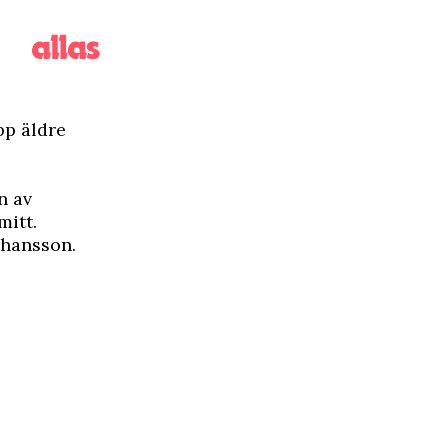
pp äldre
n av
mitt.
ohansson.