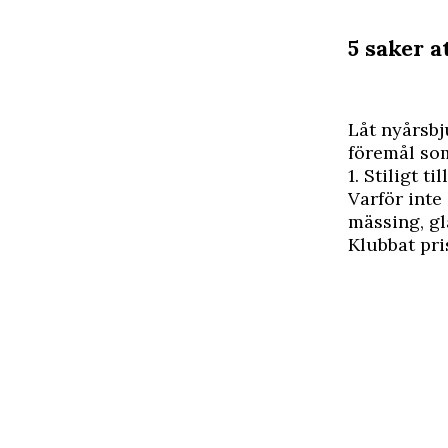
5 saker a
L
åt nyårsb
föremål som
1. Stiligt ti
Varför inte
mässing, gl
Klubbat pr