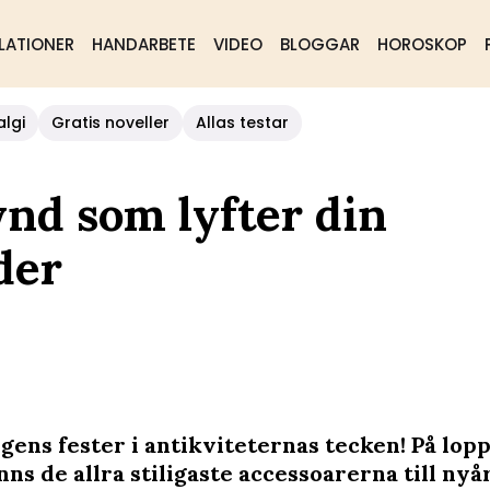
LATIONER
HANDARBETE
VIDEO
BLOGGAR
HOROSKOP
algi
Gratis noveller
Allas testar
ynd som lyfter din
der
gens fester i antikviteternas tecken! På lopp
nns de allra stiligaste accessoarerna till ny