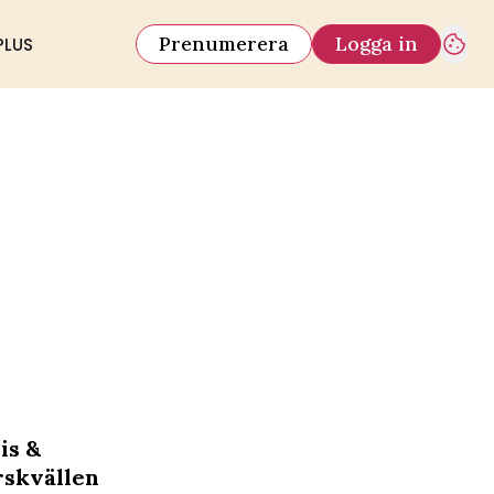
Prenumerera
Logga in
PLUS
is &
årskvällen