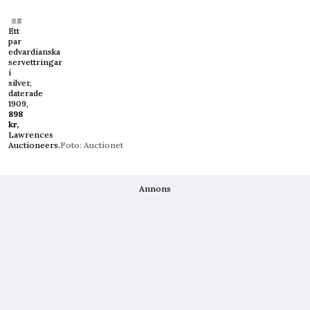
Ett
par
edvardianska
servettringar
i
silver,
daterade
1909,
898
kr,
Lawrences
Auctioneers.
Foto: Auctionet
Annons