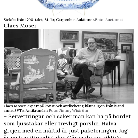
Stekfat från 1700-talet,
811 kr,
Garpenhus Auktioner.
Foto: Auctionet
Claes Moser
Claes Moser, expert på konst och antikviteter, känns igen från bland
annat SVT:s Antikrundan.
Foto: Jimmy Wixtröm
– Servettringar och saker man kan ha på bordet
som ljusstakar eller trevligt porslin. Halva
grejen med en måltid är just paketeringen. Jag
är en traditionalist där. Gärna dukar, riktiga