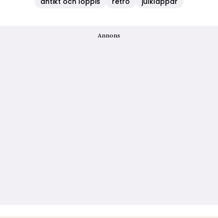
antikt och loppis
retro
julklappar
Annons