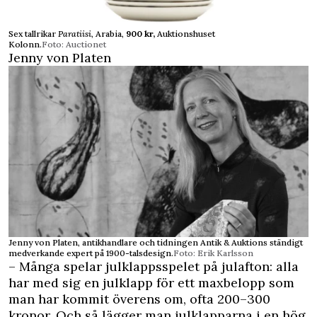
Sex tallrikar
Paratiisi
, Arabia,
900 kr,
Auktionshuset
Kolonn.
Foto: Auctionet
Jenny von Platen
Jenny von Platen, antikhandlare och tidningen Antik & Auktions ständigt
medverkande expert på 1900-talsdesign.
Foto: Erik Karlsson
– Många spelar julklappsspelet på julafton: alla
har med sig en julklapp för ett maxbelopp som
man har kommit överens om, ofta 200–300
kronor. Och så lägger man julklapparna i en hög