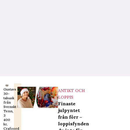
Gustavs
ANTIKT OCH
30-
LOPPIS
talsask
från
Finaste
Svenskt
julpyntet
Tenn,
3
från förr –
400
loppisfynden
kr,
Crafoord