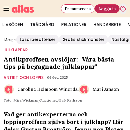
Prenumerera
Logga in
LIVSÖDEN
TRÄDGÅRD
RELATIONER
HANDARBETE
Läsarberättelser
Gratis stickmönster
Nostalgi
Lästips:
JULKLAPPAR
Antikproffsen avslöjar: "Våra bästa
tips på begagnade julklappar"
ANTIKT OCH LOPPIS
06 dec, 2025
Caroline Holmbom Winerdal
Mari Janson
Foto: Mira Wickman/Auctionet/Erik Karlsson
Vad ger antikexperterna och
loppisproffsen själva bort i julklapp? Här
delar Gustav Broström, Jenny von Platen