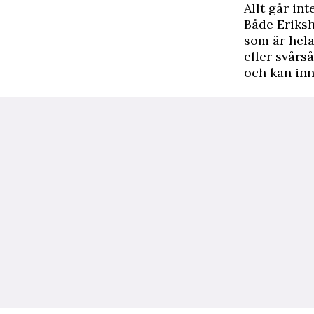
Allt går int
Både
Eriks
som är hela,
eller svårså
och kan inn