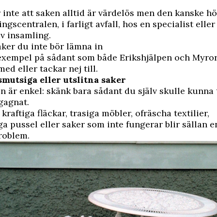
 inte att saken alltid är värdelös men den kanske 
ngscentralen, i farligt avfall, hos en specialist eller
v insamling.
aker du inte bör lämna in
 exempel på sådant som både Erikshjälpen och Myro
med eller tackar nej till.
 smutsiga eller utslitna saker
 är enkel: skänk bara sådant du själv skulle kunna 
gagnat.
raftiga fläckar, trasiga möbler, ofräscha textilier,
ga pussel eller saker som inte fungerar blir sällan 
problem.