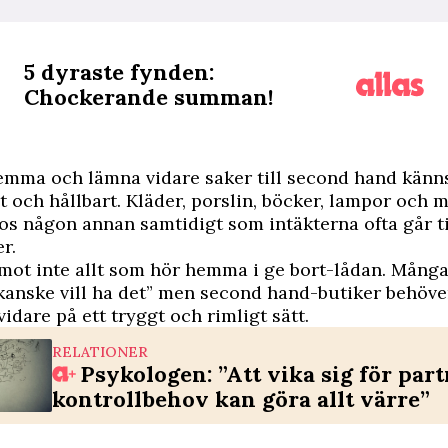
5 dyraste fynden:
Chockerande summan!
hemma och lämna vidare saker till second hand känn
och hållbart. Kläder, porslin, böcker, lampor och 
 hos någon annan samtidigt som intäkterna ofta går ti
r.
mot inte allt som hör hemma i ge bort-lådan. Mång
kanske vill ha det” men second hand-butiker behöv
vidare på ett tryggt och rimligt sätt.
RELATIONER
Psykologen: ”Att vika sig för par
kontrollbehov kan göra allt värre”