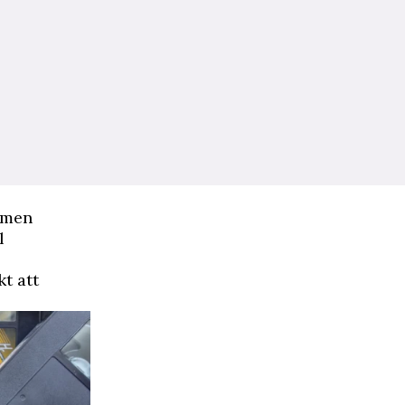
 men
l
t att