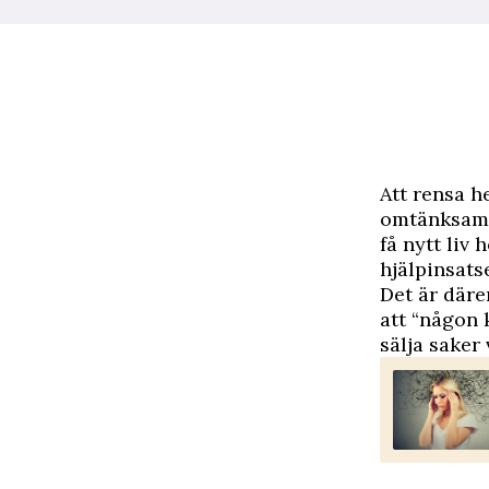
A
tt rensa 
omtänksamt 
få nytt liv
hjälpinsatse
Det är däre
att “någon 
sälja saker 