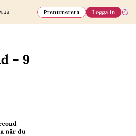
Prenumerera
Logga in
PLUS
d – 9
second
ka när du