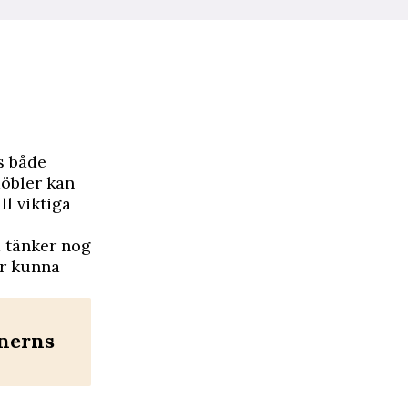
s både
möbler kan
ll viktiga
a tänker nog
er kunna
tnerns