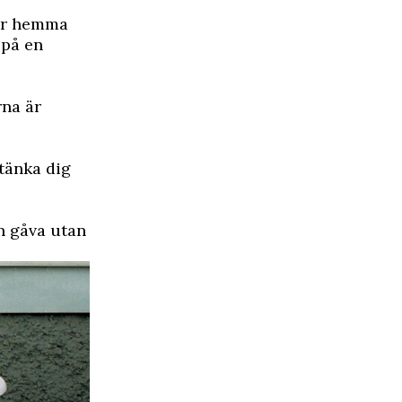
hör hemma
 på en
rna är
tänka dig
en gåva utan