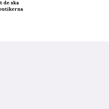
t de ska
 butikerna