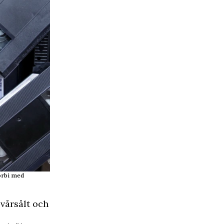
förbi med
svårsålt och