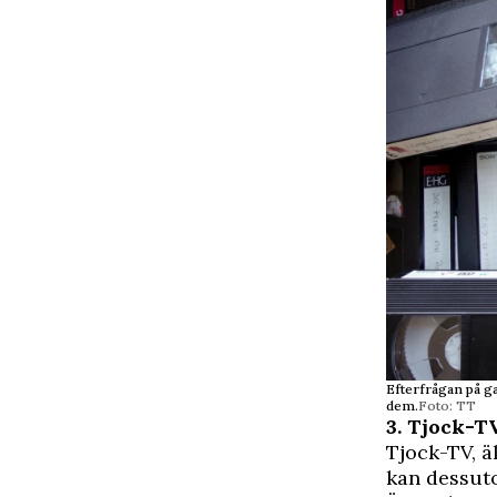
Efterfrågan på g
dem.
Foto: TT
3. Tjock-T
Tjock-TV, ä
kan dessuto