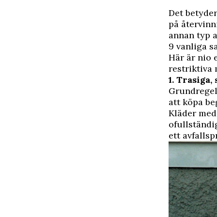
Det betyder
på återvinni
annan typ a
9 vanliga s
Här är nio
restriktiva 
1. Trasiga,
Grundregeln
att köpa be
Kläder med k
ofullständi
ett avfalls