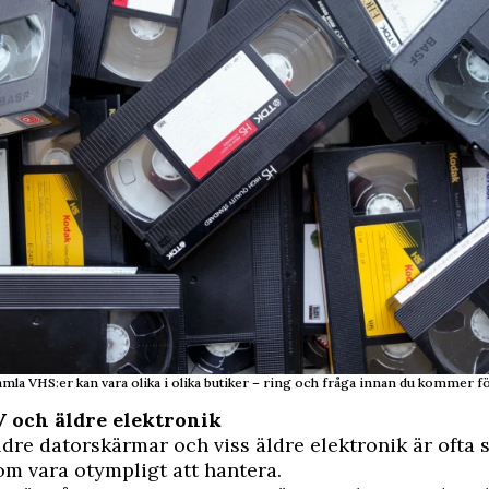
amla VHS:er kan vara olika i olika butiker – ring och fråga innan du kommer 
V och äldre elektronik
ldre datorskärmar och viss äldre elektronik är ofta 
m vara otympligt att hantera.