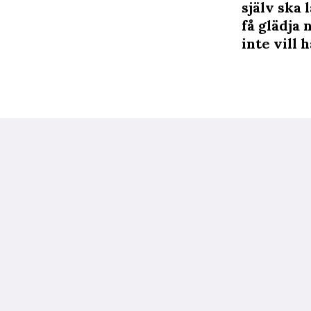
själv ska 
få glädja
inte vill h