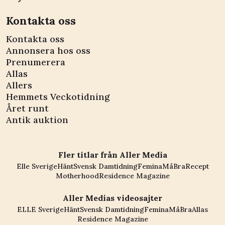
Kontakta oss
Kontakta oss
Annonsera hos oss
Prenumerera
Allas
Allers
Hemmets Veckotidning
Året runt
Antik auktion
Fler titlar från Aller Media
Elle Sverige
Hänt
Svensk Damtidning
Femina
MåBra
Recept
Motherhood
Residence Magazine
Aller Medias videosajter
ELLE Sverige
Hänt
Svensk Damtidning
Femina
MåBra
Allas
Residence Magazine