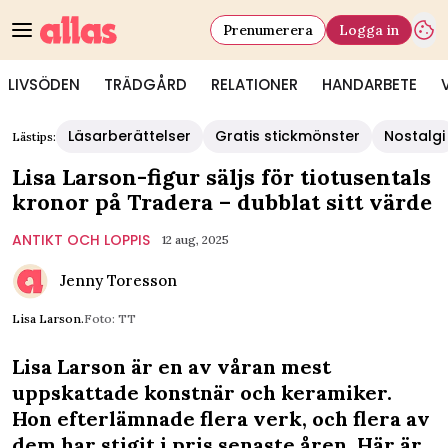
Prenumerera
Logga in
LIVSÖDEN
TRÄDGÅRD
RELATIONER
HANDARBETE
Läsarberättelser
Gratis stickmönster
Nostalgi
Lästips:
Lisa Larson-figur säljs för tiotusentals
kronor på Tradera – dubblat sitt värde
ANTIKT OCH LOPPIS
12 aug, 2025
Jenny Toresson
Lisa Larson.
Foto: TT
Lisa Larson är en av våran mest
uppskattade konstnär och keramiker.
Hon efterlämnade flera verk, och flera av
dem har stigit i pris senaste åren. Här är