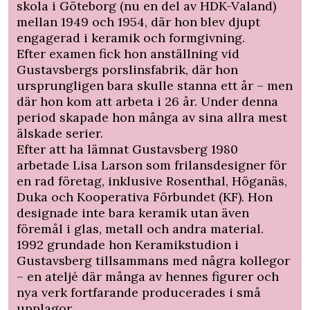
skola i Göteborg (nu en del av HDK-Valand)
mellan 1949 och 1954, där hon blev djupt
engagerad i keramik och formgivning.
Efter examen fick hon anställning vid
Gustavsbergs porslinsfabrik, där hon
ursprungligen bara skulle stanna ett år – men
där hon kom att arbeta i 26 år. Under denna
period skapade hon många av sina allra mest
älskade serier.
Efter att ha lämnat Gustavsberg 1980
arbetade Lisa Larson som frilansdesigner för
en rad företag, inklusive Rosenthal, Höganäs,
Duka och Kooperativa Förbundet (KF). Hon
designade inte bara keramik utan även
föremål i glas, metall och andra material.
1992 grundade hon Keramikstudion i
Gustavsberg tillsammans med några kollegor
– en ateljé där många av hennes figurer och
nya verk fortfarande producerades i små
upplagor.