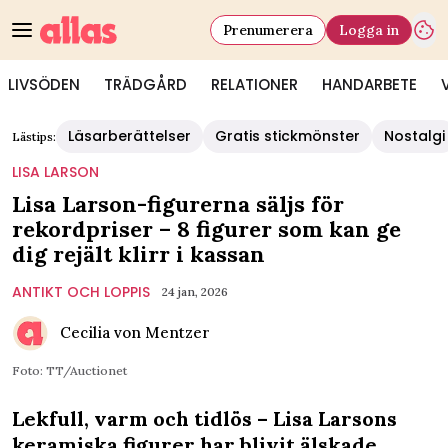
Prenumerera
Logga in
LIVSÖDEN
TRÄDGÅRD
RELATIONER
HANDARBETE
Läsarberättelser
Gratis stickmönster
Nostalgi
Lästips:
LISA LARSON
Lisa Larson-figurerna säljs för
rekordpriser – 8 figurer som kan ge
dig rejält klirr i kassan
ANTIKT OCH LOPPIS
24 jan, 2026
Cecilia von Mentzer
Foto: TT/Auctionet
Lekfull, varm och tidlös – Lisa Larsons
keramiska figurer har blivit älskade