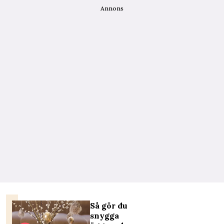
Annons
Så gör du
snygga
Dyraste