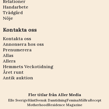
Relationer
Handarbete
Trädgård
Nöje
Kontakta oss
Kontakta oss
Annonsera hos oss
Prenumerera
Allas
Allers
Hemmets Veckotidning
Året runt
Antik auktion
Fler titlar från Aller Media
Elle Sverige
Hänt
Svensk Damtidning
Femina
MåBra
Recept
Motherhood
Residence Magazine