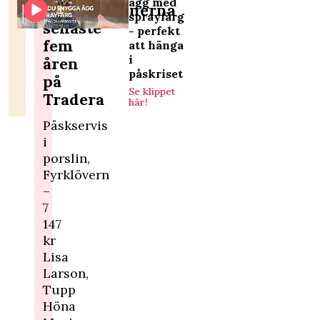
ägg med
påskauktionerna
sprayfärg
senaste
- perfekt
fem
att hänga
i
åren
påskriset
på
Se klippet
Tradera
här!
Påskservis
i
porslin,
Fyrklövern
–
7
147
kr
Lisa
Larson,
Tupp
Höna