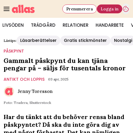
Prenumerera
Logga in
LIVSÖDEN
TRÄDGÅRD
RELATIONER
HANDARBETE
Läsarberättelser
Gratis stickmönster
Nostalgi
Lästips:
PÅSKPYNT
Gammalt påskpynt du kan tjäna
pengar på – säljs för tusentals kronor
ANTIKT OCH LOPPIS
03 apr, 2025
Jenny Toresson
Foto: Tradera, Shutterstock
Har du tänkt att du behöver rensa bland
påskpyntet? Då ska du inte göra dig av
med något förhastat. Det kan nämligen