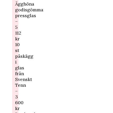
Ägghöna
godisgömma
pressglas
–
5
112
kr
10
st
påskägg
i
glas
från
Svenskt
Tenn
–
3
600
kr