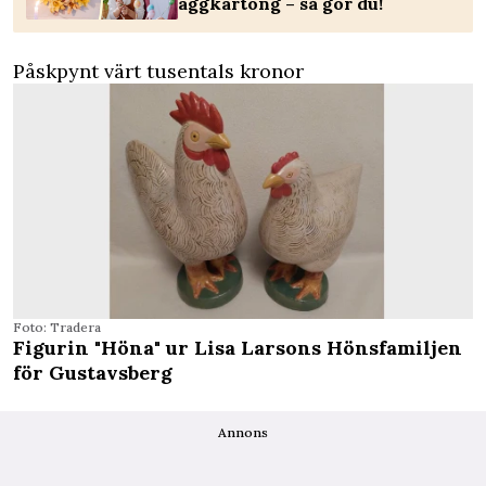
äggkartong – så gör du!
Påskpynt värt tusentals kronor
Foto: Tradera
Figurin "Höna" ur Lisa Larsons Hönsfamiljen
för Gustavsberg
Annons