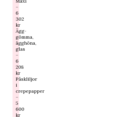
Maxi
–
6
302
kr
Ägg-
gömma,
ägghöna,
glas
–
6
208
kr
Påskliljor
i
crepepapper
–
5
600
kr