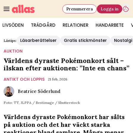
Prenumerera
Logga in
LIVSÖDEN
TRÄDGÅRD
RELATIONER
HANDARBETE
Läsarberättelser
Gratis stickmönster
Nostalgi
Lästips:
AUKTION
Världens dyraste Pokémonkort sålt –
ilskan efter auktionen: ”Inte en chans”
ANTIKT OCH LOPPIS
21 feb, 2026
Beatrice Söderlund
Foto: TT, JLPPA / Bestimage / Shutterstock
Världens dyraste Pokémonkort har sålts
på auktion och det har väckt starka
reaktioner bland samlare. Många menar