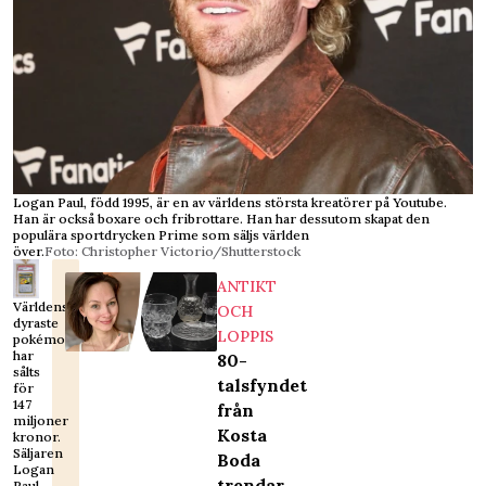
Logan Paul, född 1995, är en av världens största kreatörer på Youtube.
Han är också boxare och fribrottare. Han har dessutom skapat den
populära sportdrycken Prime som säljs världen
över.
Foto: Christopher Victorio/Shutterstock
ANTIKT
Världens
OCH
dyraste
LOPPIS
pokémonkort
har
80-
sålts
talsfyndet
för
147
från
miljoner
Kosta
kronor.
Säljaren
Boda
Logan
trendar
Paul