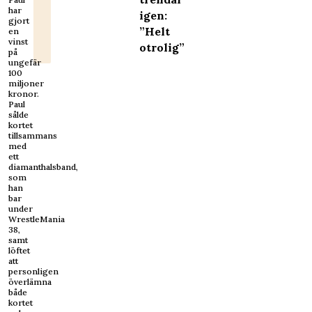
har
igen:
gjort
”Helt
en
vinst
otrolig”
på
ungefär
100
miljoner
kronor.
Paul
sålde
kortet
tillsammans
med
ett
diamanthalsband,
som
han
bar
under
WrestleMania
38,
samt
löftet
att
personligen
överlämna
både
kortet