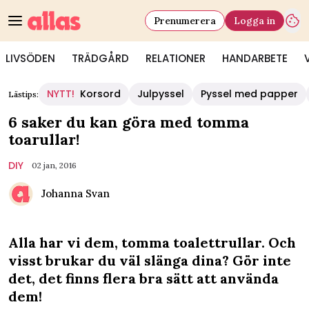
Prenumerera
Logga in
LIVSÖDEN
TRÄDGÅRD
RELATIONER
HANDARBETE
NYTT!
Korsord
Julpyssel
Pyssel med papper
Lästips:
6 saker du kan göra med tomma
toarullar!
DIY
02 jan, 2016
Johanna Svan
Alla har vi dem, tomma toalettrullar. Och
visst brukar du väl slänga dina? Gör inte
det, det finns flera bra sätt att använda
dem!