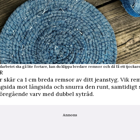
darbetet ska gå lite fortare, kan du klippa bredare remsor och då få ett tjockare 
R
r skär ca 1 cm breda remsor av ditt jeanstyg. Vik re
ngsida mot långsida och snurra den runt, samtidigt
föregående varv med dubbel sytråd.
Annons