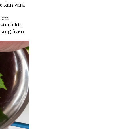
ke kan våra
 ett
sterfakir,
emang även