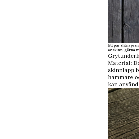
Ett par slitna je
av skinn, gärna m
Grytunderl
Material: D
skinnlapp b
hammare oc
kan använda