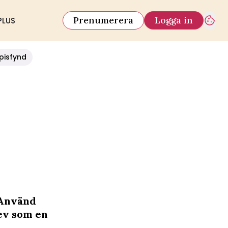
Prenumerera
Logga in
PLUS
pisfynd
 Använd
lev som en