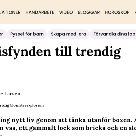
LATIONER
HANDARBETE
VIDEO
BLOGGAR
HOROSKOP
er
Pyssel för barn
Skapa med lera
Förvandla dina lop
sfynden till trendig
ke Larsen
iktig blomsterexplosion.
ting nytt liv genom att tänka utanför boxen.
m vas, ett gammalt lock som bricka och en s
a.