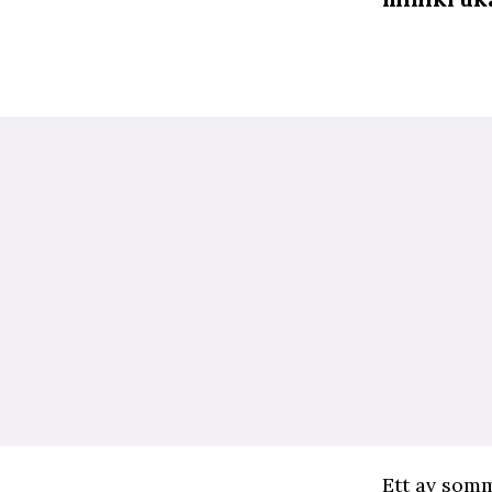
E
tt av somm