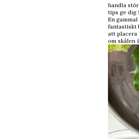
handla stör
tips ge dig 
En gammal h
fantastiskt
att placera
om skålen ä