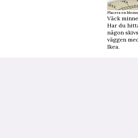
Placera en blomst
Väck minn
Har du hitt
någon skiv
väggen med 
Ikea.