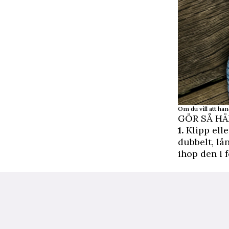
Om du vill att han
GÖR SÅ HÄ
1.
Klipp elle
dubbelt, lå
ihop den i 