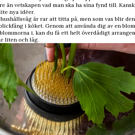
re än vetskapen vad man ska ha sina fynd till. Kans
lite nya idéer.
ushållsvåg är rar att titta på, men som vas blir den
 blickfång i köket. Genom att använda dig av en blom
 blommorna i, kan du få ett helt överdådigt arrang
r liten och låg.