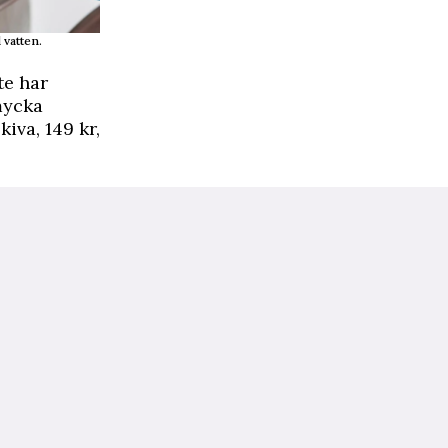
 vatten.
te har
mycka
iva, 149 kr,