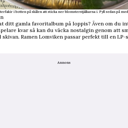
erfakir i botten på skålen att sticka ner blomsterstjälkarna i. Fyll sedan på med
en
at ditt gamla favoritalbum på loppis? Även om du in
spelare kvar så kan du väcka nostalgin genom att s
skivan. Ramen Lomviken passar perfekt till en LP-sk
Annons