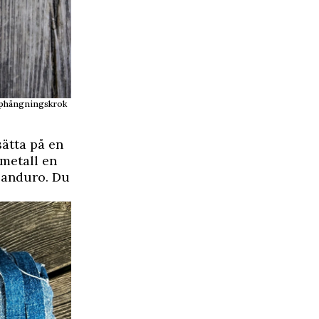
 upphängningskrok
sätta på en
 metall en
Panduro. Du