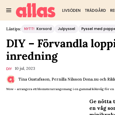
LIVSÖDEN
TRÄDGÅRD
RE
NYTT!
Korsord
Julpyssel
Pyssel med papp
Lästips:
DIY – Förvandla loppi
inredning
10 jul, 2023
DIY
Tina Gustafsson, Pernilla Nilsson Dona.nu och Rik
Wow – arrangera ett blomsterarrangemang i en gammal köksvåg för en r
Ge nötta 
en våg so
minikruk