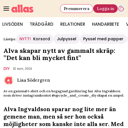
Prenumerera
Logga in
LIVSÖDEN
TRÄDGÅRD
RELATIONER
HANDARBETE
NYTT!
Korsord
Julpyssel
Pyssel med papper
Lästips:
Alva skapar nytt av gammalt skräp:
”Det kan bli mycket fint”
DIY
12 nov, 2021
Lisa Södergren
Av en gammal t-shirt och en begagnad gardinring har Alva Ingvaldson
som driver instagramkontot @upcycle_and_create_diy skapat en ampel.
Alva Ingvaldson sparar nog lite mer än
gemene man, men så ser hon också
möjligheter som kanske inte alla ser. Med