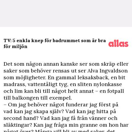
TV: 5 enkla knep för badrummet som är bra
för miljön
D
et som någon annan kanske ser som skräp eller
saker som behöver rensas ut ser Alva Ingvaldson
som möjligheter. En gammal leksaksback, en bit
madrass, vattentåligt tyg, en sliten nylonkasse
och lim kan bli till något helt annat – en fotpall
till balkongen till exempel.
– Om jag behöver något funderar jag först på
vad kan jag skapa själv? Vad kan jag hitta på
second hand? Vad kan jag få från vänner och
släktingar? Kan jag fråga min granne om hon har
något över? Många vill bli av med saker, det