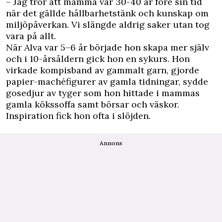
– Jag tror att mamma var 30-40 år före sin tid
när det gällde hållbarhetstänk och kunskap om
miljöpåverkan. Vi slängde aldrig saker utan tog
vara på allt.
När Alva var 5–6 år började hon skapa mer själv
och i 10-årsåldern gick hon en sykurs. Hon
virkade kompisband av gammalt garn, gjorde
papier-machéfigurer av gamla tidningar, sydde
gosedjur av tyger som hon hittade i mammas
gamla kökssoffa samt börsar och väskor.
Inspiration fick hon ofta i slöjden.
Annons