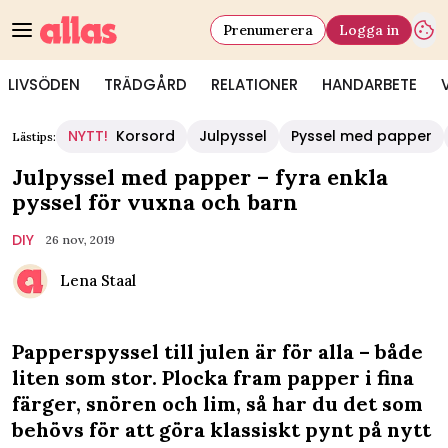
Prenumerera
Logga in
LIVSÖDEN
TRÄDGÅRD
RELATIONER
HANDARBETE
NYTT!
Korsord
Julpyssel
Pyssel med papper
Lästips:
Julpyssel med papper – fyra enkla
pyssel för vuxna och barn
DIY
26 nov, 2019
Lena Staal
Papperspyssel till julen är för alla – både
liten som stor. Plocka fram papper i fina
färger, snören och lim, så har du det som
behövs för att göra klassiskt pynt på nytt