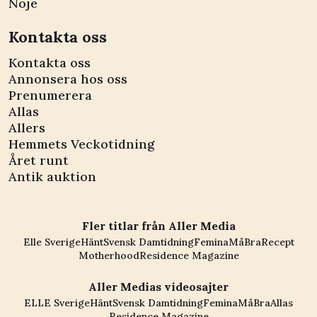
Nöje
Kontakta oss
Kontakta oss
Annonsera hos oss
Prenumerera
Allas
Allers
Hemmets Veckotidning
Året runt
Antik auktion
Fler titlar från Aller Media
Elle Sverige
Hänt
Svensk Damtidning
Femina
MåBra
Recept
Motherhood
Residence Magazine
Aller Medias videosajter
ELLE Sverige
Hänt
Svensk Damtidning
Femina
MåBra
Allas
Residence Magazine