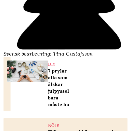
Svensk bearbetning: Tina Gustafsson
DIY
7 prylar
alla som
älskar
julpyssel
bara
måste ha
NÖJE