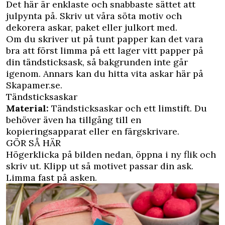
D
et här är enklaste och snabbaste sättet att
julpynta på. Skriv ut våra söta motiv och
dekorera askar, paket eller julkort med.
Om du skriver ut på tunt papper kan det vara
bra att först limma på ett lager vitt papper på
din tändsticksask, så bakgrunden inte går
igenom. Annars kan du hitta vita askar här på
Skapamer.se.
Tändsticksaskar
Material:
Tändsticksaskar och ett limstift. Du
behöver även ha tillgång till en
kopieringsapparat eller en färgskrivare.
GÖR SÅ HÄR
Högerklicka på bilden nedan, öppna i ny flik och
skriv ut. Klipp ut så motivet passar din ask.
Limma fast på asken.