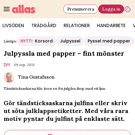
Prenumerera
Logga in
LIVSÖDEN
TRÄDGÅRD
RELATIONER
HANDARBETE
NYTT!
Korsord
Julpyssel
Pyssel med papper
Lästips:
Julpyssla med papper – fint mönster
DIY
09 sep, 2021
Tina Gustafsson
Tändsticksaskarna blir även en fin julgåva ihop med ett ljus.
Gör tändsticksaskarna julfina eller skriv
ut söta julklappsetiketter. Med våra rara
motiv pyntar du julfint på enklaste sätt.