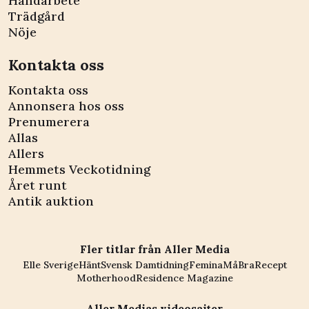
Handarbete
Trädgård
Nöje
Kontakta oss
Kontakta oss
Annonsera hos oss
Prenumerera
Allas
Allers
Hemmets Veckotidning
Året runt
Antik auktion
Fler titlar från Aller Media
Elle Sverige
Hänt
Svensk Damtidning
Femina
MåBra
Recept
Motherhood
Residence Magazine
Aller Medias videosajter