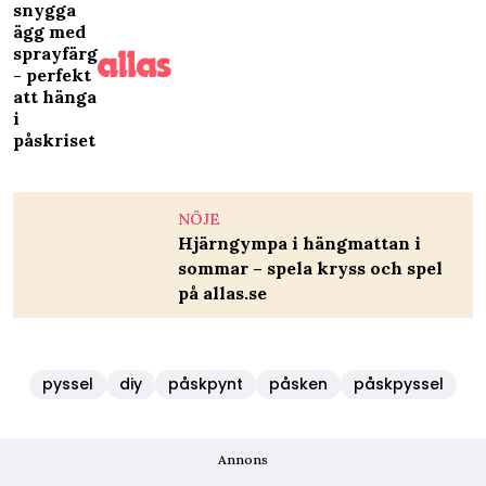
snygga
ägg med
sprayfärg
- perfekt
att hänga
i
påskriset
NÖJE
Hjärngympa i hängmattan i
sommar – spela kryss och spel
på allas.se
pyssel
diy
påskpynt
påsken
påskpyssel
Annons