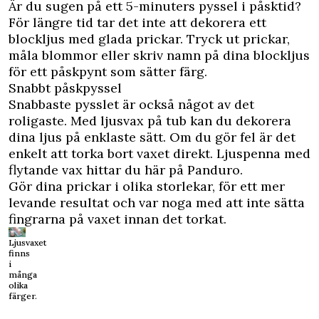
Ä
r du sugen på ett 5-minuters pyssel i påsktid?
För längre tid tar det inte att dekorera ett
blockljus med glada prickar. Tryck ut prickar,
måla blommor eller skriv namn på dina blockljus
för ett påskpynt som sätter färg.
Snabbt påskpyssel
Snabbaste pysslet är också något av det
roligaste. Med ljusvax på tub kan du dekorera
dina ljus på enklaste sätt. Om du gör fel är det
enkelt att torka bort vaxet direkt. Ljuspenna med
flytande vax hittar du här på Panduro
.
Gör dina prickar i olika storlekar, för ett mer
levande resultat och var noga med att inte sätta
fingrarna på vaxet innan det torkat.
Ljusvaxet
finns
i
många
olika
färger.