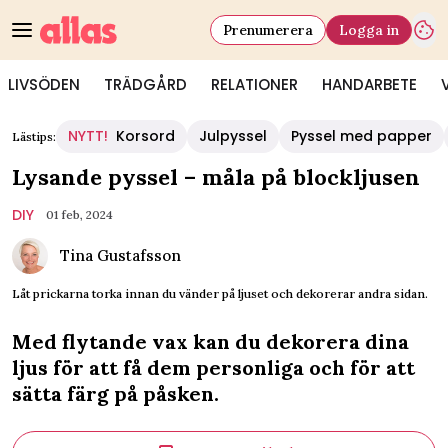
Prenumerera
Logga in
LIVSÖDEN
TRÄDGÅRD
RELATIONER
HANDARBETE
NYTT!
Korsord
Julpyssel
Pyssel med papper
Lästips:
Lysande pyssel – måla på blockljusen
DIY
01 feb, 2024
Tina Gustafsson
Låt prickarna torka innan du vänder på ljuset och dekorerar andra sidan.
Med flytande vax kan du dekorera dina
ljus för att få dem personliga och för att
sätta färg på påsken.