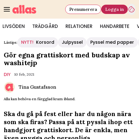
Prenumerera
Logga in
LIVSÖDEN
TRÄDGÅRD
RELATIONER
HANDARBETE
NYTT!
Korsord
Julpyssel
Pyssel med papper
Lästips:
Gör egna grattiskort med budskap av
washitejp
DIY
10 feb, 2021
Tina Gustafsson
Alla kan behöva en färgglad kram ibland.
Ska du gå på fest eller har du någon nära
som ska firas? Passa på att pyssla ihop ett
handgjort grattiskort. De är enkla, men
även snygga och personliga.