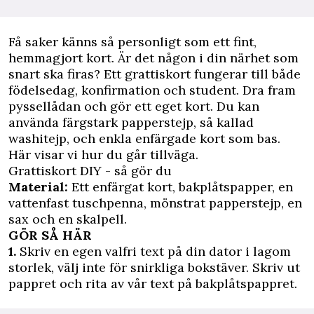
Få saker känns så personligt som ett fint,
hemmagjort kort. Är det någon i din närhet som
snart ska firas? Ett grattiskort fungerar till både
födelsedag, konfirmation och student. Dra fram
pyssellådan och gör ett eget kort. Du kan
använda färgstark papperstejp, så kallad
washitejp, och enkla enfärgade kort som bas.
Här visar vi hur du går tillväga.
Grattiskort DIY - så gör du
Material:
Ett enfärgat kort, bakplåtspapper, en
vattenfast tuschpenna, mönstrat papperstejp, en
sax och en skalpell.
GÖR SÅ HÄR
1.
Skriv en egen valfri text på din dator i lagom
storlek, välj inte för snirkliga bokstäver. Skriv ut
pappret och rita av vår text på bakplåtspappret.