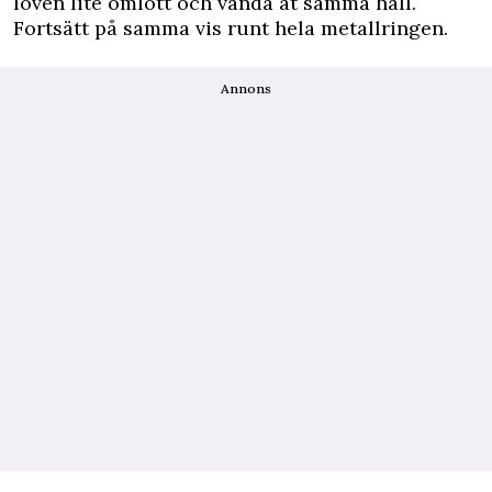
löven lite omlott och vända åt samma håll.
Fortsätt på samma vis runt hela metallringen.
Annons