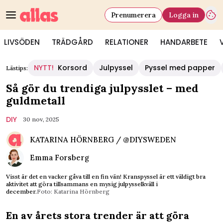
Prenumerera
Logga in
LIVSÖDEN
TRÄDGÅRD
RELATIONER
HANDARBETE
NYTT!
Korsord
Julpyssel
Pyssel med papper
Lästips:
Så gör du trendiga julpysslet – med
guldmetall
DIY
30 nov, 2025
KATARINA HÖRNBERG / @DIYSWEDEN
Emma Forsberg
Visst är det en vacker gåva till en fin vän! Kranspyssel är ett väldigt bra
aktivitet att göra tillsammans en mysig julpysselkväll i
december.
Foto: Katarina Hörnberg
En av årets stora trender är att göra