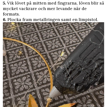
5.
Vik lövet på mitten med fingrarna, löven blir så
mycket vackrare och mer levande när de
formats.
6.
Plocka fram metallringen samt en limpistol.