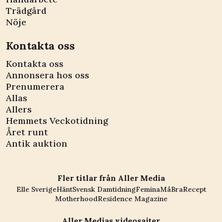
Trädgård
Nöje
Kontakta oss
Kontakta oss
Annonsera hos oss
Prenumerera
Allas
Allers
Hemmets Veckotidning
Året runt
Antik auktion
Fler titlar från Aller Media
Elle Sverige
Hänt
Svensk Damtidning
Femina
MåBra
Recept
Motherhood
Residence Magazine
Aller Medias videosajter