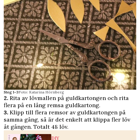
Steg 1–3
Foto: Katarina Hörnberg
2.
Rita av lövmallen på guldkartongen och rita
flera på en lång remsa guldkartong.
3.
Klipp till flera remsor av guldkartongen på
samma gång, så är det enkelt att klippa fler löv
åt gången. Totalt 48 löv.
DIY