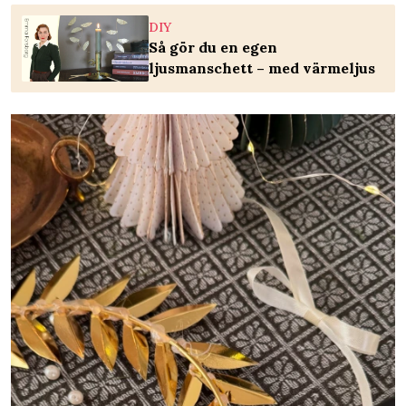
DIY
Så gör du en egen
ljusmanschett – med värmeljus