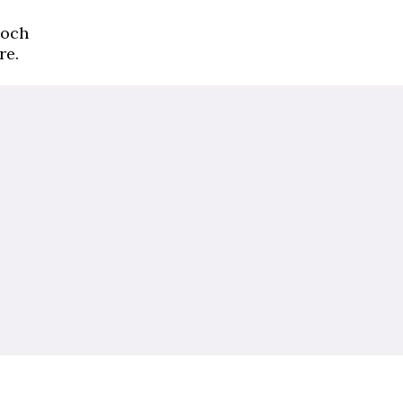
 och
re.