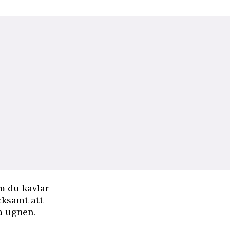
om du kavlar
cksamt att
a ugnen.