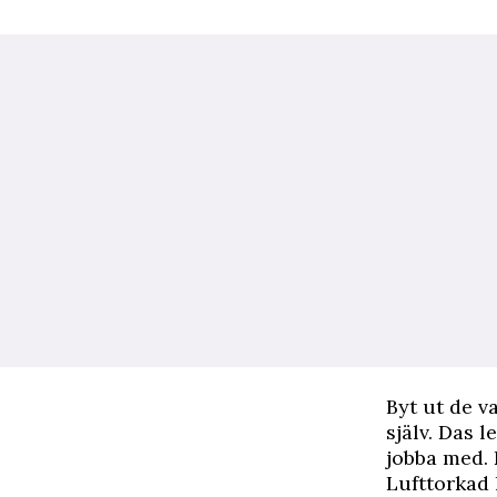
B
yt ut de v
själv. Das 
jobba med. 
Lufttorkad 