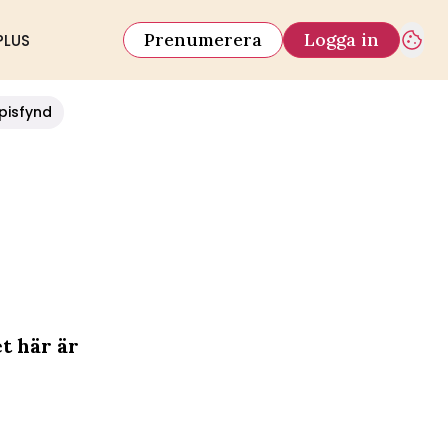
Prenumerera
Logga in
PLUS
pisfynd
et här är