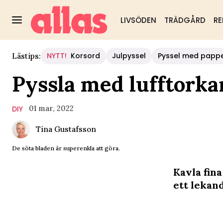
LIVSÖDEN
TRÄDGÅRD
RE
NYTT!
Korsord
Julpyssel
Pyssel med papp
Lästips:
Pyssla med lufftorkan
01 mar, 2022
DIY
Tina Gustafsson
De söta bladen är superenkla att göra.
Kavla fina
ett lekand