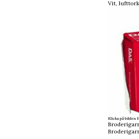
Vit, luftto
Klicka på bilden f
Broderigar
Broderigarn 