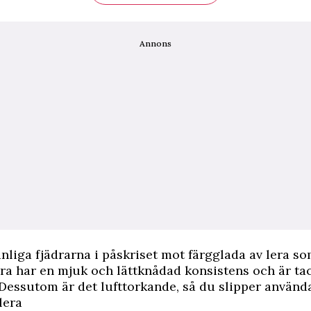
Annons
anliga fjädrarna i påskriset mot färgglada av lera s
lera har en mjuk och lättknådad konsistens och är ta
Dessutom är det lufttorkande, så du slipper använd
lera