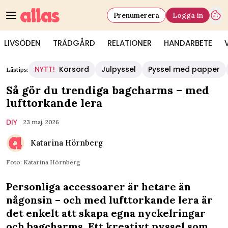
Prenumerera
Logga in
LIVSÖDEN
TRÄDGÅRD
RELATIONER
HANDARBETE
NYTT!
Korsord
Julpyssel
Pyssel med papper
Lästips:
Så gör du trendiga bagcharms – med
lufttorkande lera
DIY
23 maj, 2026
Katarina Hörnberg
Foto: Katarina Hörnberg
Personliga accessoarer är hetare än
någonsin – och med lufttorkande lera är
det enkelt att skapa egna nyckelringar
och bagcharms. Ett kreativt pyssel som