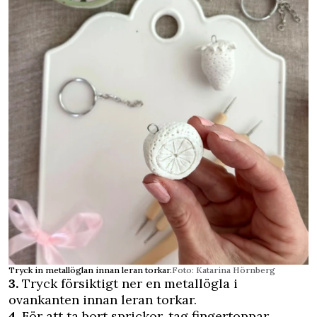
Tryck in metallöglan innan leran torkar.
Foto: Katarina Hörnberg
3.
Tryck försiktigt ner en metall­ögla i
ovankanten innan leran torkar.
4.
För att ta bort sprickor, tag fingertoppar,