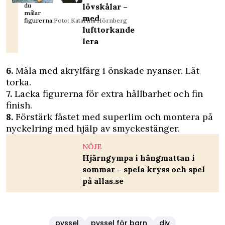
du
lövskålar –
målar
med
figurerna.
Foto: Katarina Hörnberg
lufttorkande
lera
6.
Måla med akrylfärg i önskade nyanser. Låt
torka.
7.
Lacka figurerna för extra hållbarhet och fin
finish.
8.
Förstärk fästet med superlim och montera på
nyckelring med hjälp av smyckestänger.
NÖJE
Hjärngympa i hängmattan i
sommar – spela kryss och spel
på allas.se
pyssel
pyssel för barn
diy