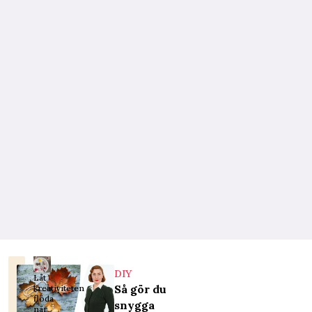
DIY
Låt
Så gör du
kreativiteten
flöda
snygga
när