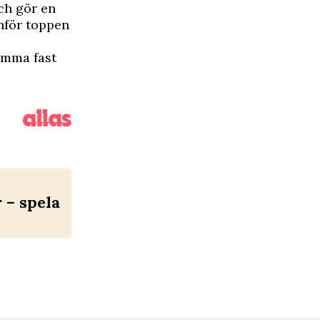
ch gör en
nför toppen
limma fast
– spela