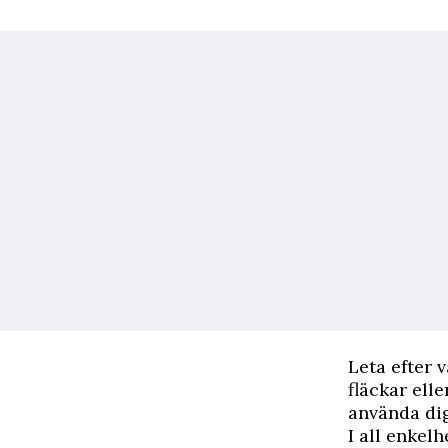
L
eta efter 
fläckar elle
använda dig
I all enkelh