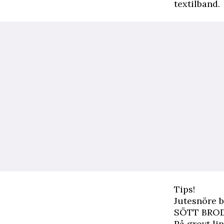
textilband.
Tips!
Jutesnöre b
SÖTT BRO
På grovt li