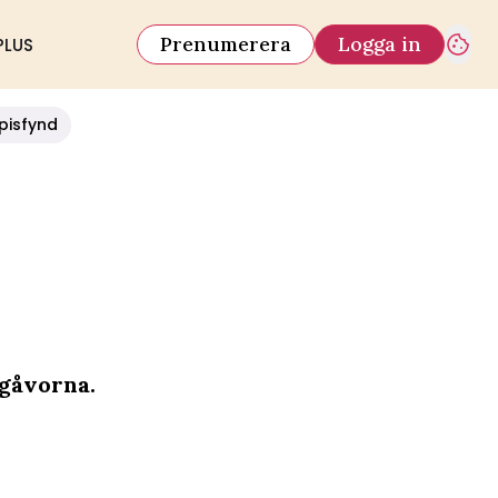
Prenumerera
Logga in
PLUS
pisfynd
 gåvorna.