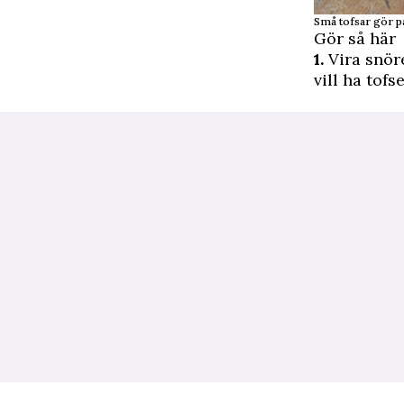
Små tofsar gör pa
Gör så här
1.
Vira snöre
vill ha tofs