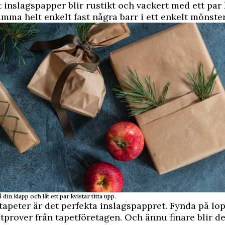
t inslagspapper blir rustikt och vackert med ett par
limma helt enkelt fast några barr i ett enkelt mönster
 din klapp och låt ett par kvistar titta upp.
apeter är det perfekta inslagspappret. Fynda på lop
etprover från tapetföretagen. Och ännu finare blir 