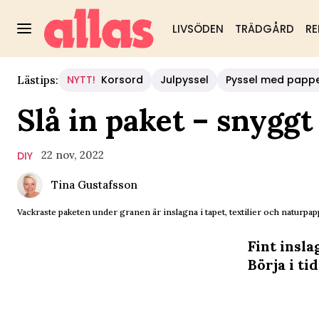
LIVSÖDEN
TRÄDGÅRD
RE
NYTT!
Korsord
Julpyssel
Pyssel med papp
Lästips:
Slå in paket – snyggt
22 nov, 2022
DIY
Tina Gustafsson
Vackraste paketen under granen är inslagna i tapet, textilier och naturpap
Fint insl
Börja i t