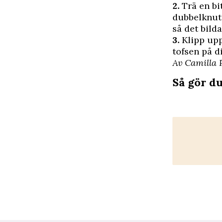
2.
Trä en bi
dubbelknut.
så det bilda
3.
Klipp upp
tofsen på di
Av Camilla 
Så gör du