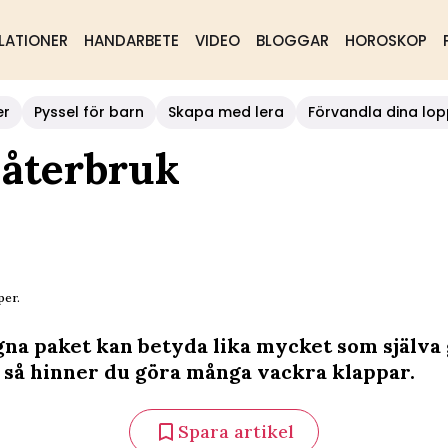
LATIONER
HANDARBETE
VIDEO
BLOGGAR
HOROSKOP
er
Pyssel för barn
Skapa med lera
Förvandla dina lop
 återbruk
per.
agna paket kan betyda lika mycket som själva
id så hinner du göra många vackra klappar.
Spara artikel