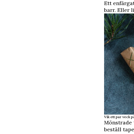
Ett enfärga
barr. Eller 
Vik ett par veck på
Mönstrade t
beställ tap