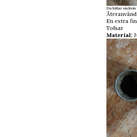
Du hittar säckväv
Återanvänd 
En extra fin
Tofsar
Material:
J