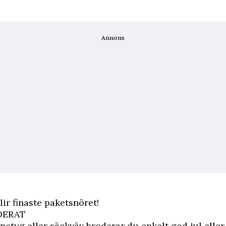
Annons
lir finaste paketsnöret!
DERAT
nnetyg eller säckväv broderar du enkelt god jul eller