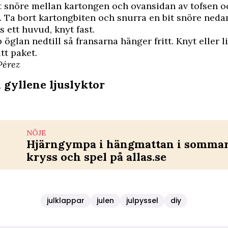
t snöre mellan kartongen och ovansidan av tofsen o
 Ta bort kartongbiten och snurra en bit snöre neda
s ett huvud, knyt fast.
 öglan nedtill så fransarna hänger fritt. Knyt eller 
tt paket.
Pérez
 gyllene ljuslyktor
NÖJE
Hjärngympa i hängmattan i sommar 
kryss och spel på allas.se
julklappar
julen
julpyssel
diy