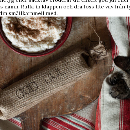
 namn. Rulla in klappen och dra loss lite väv från t
din smällkaramell med.