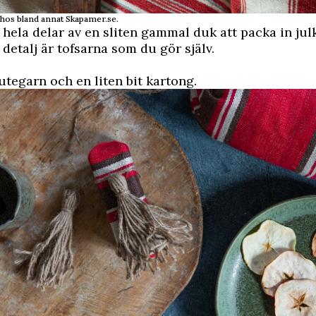
 hos bland annat Skapamer.se.
hela delar av en sliten gammal duk att packa in julk
 detalj är tofsarna som du gör själv.
utegarn och en liten bit kartong.