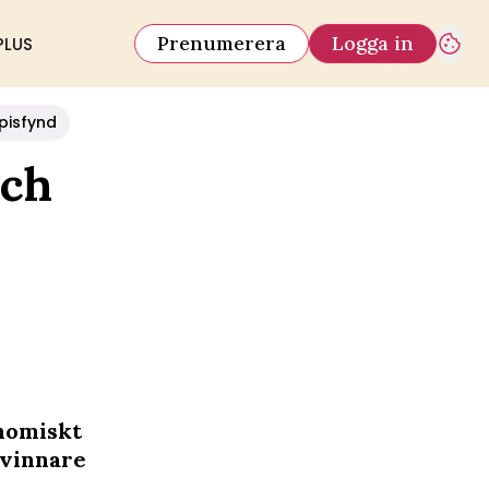
Prenumerera
Logga in
PLUS
pisfynd
och
onomiskt
 vinnare