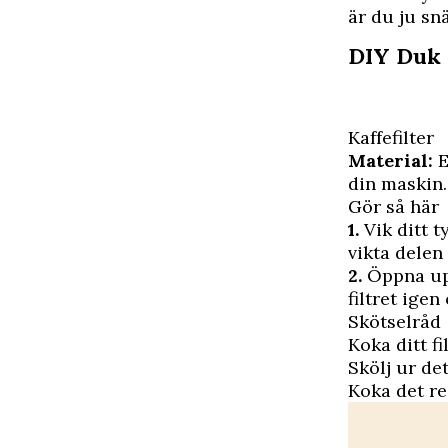
är du ju sn
DIY Duk 
Kaffefilter
Material:
E
din maskin.
Gör så här
1.
Vik ditt t
vikta delen 
2.
Öppna upp
filtret ige
Skötselråd
Koka ditt f
Skölj ur de
Koka det reg