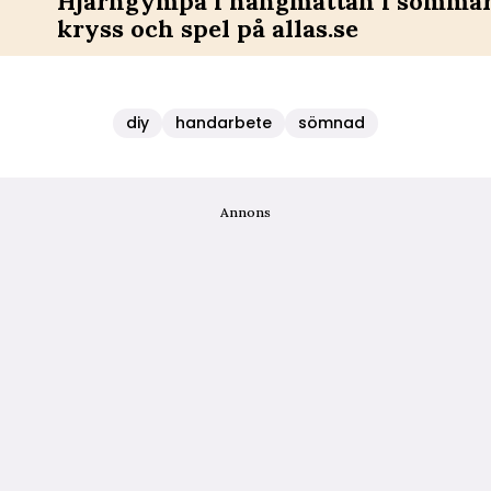
Hjärngympa i hängmattan i sommar 
kryss och spel på allas.se
diy
handarbete
sömnad
Annons