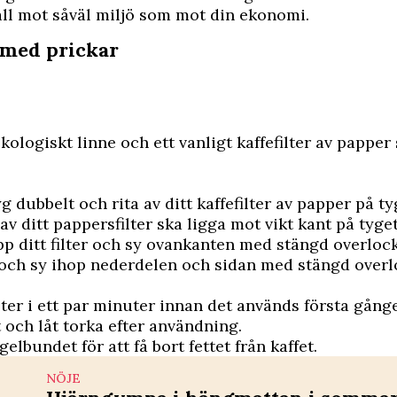
äll mot såväl miljö som mot din ekonomi.
med prickar
kologiskt linne och ett vanligt kaffefilter av pappe
yg dubbelt och rita av ditt kaffefilter av papper på t
av ditt pappersfilter ska ligga mot vikt kant på tyget
 ditt filter och sy ovankanten med stängd overloc
n och sy ihop nederdelen och sidan med stängd over
ilter i ett par minuter innan det används första gång
t och låt torka efter användning.
elbundet för att få bort fettet från kaffet.
NÖJE