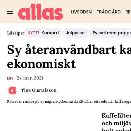
LIVSÖDEN
TRÄDGÅRD
RE
NYTT!
Korsord
Julpyssel
Pyssel med papp
Lästips:
Sy återanvändbart kaf
ekonomiskt
24 mar, 2021
DIY
Tina Gustafsson
Filtret är snabbsytt, sy några stycken så du alltid har ett redo när kaffesuge
Kaffefilt
och miljö
helt enkel