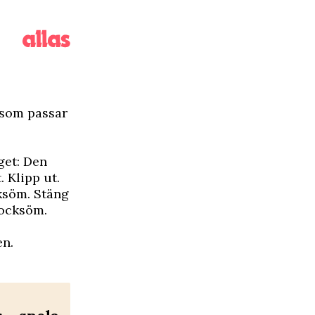
r som passar
yget: Den
. Klipp ut.
ksöm. Stäng
locksöm.
en.