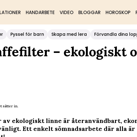
LATIONER
HANDARBETE
VIDEO
BLOGGAR
HOROSKOP
er
Pyssel för barn
Skapa med lera
Förvandla dina lop
fefilter – ekologiskt 
t sätter in.
er av ekologiskt linne är återanvändbart, ek
vänligt. Ett enkelt sömnadsarbete där alla är
t!