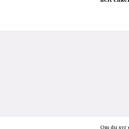
O
m du
syr