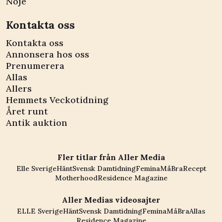
Nöje
Kontakta oss
Kontakta oss
Annonsera hos oss
Prenumerera
Allas
Allers
Hemmets Veckotidning
Året runt
Antik auktion
Fler titlar från Aller Media
Elle Sverige
Hänt
Svensk Damtidning
Femina
MåBra
Recept
Motherhood
Residence Magazine
Aller Medias videosajter
ELLE Sverige
Hänt
Svensk Damtidning
Femina
MåBra
Allas
Residence Magazine