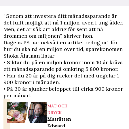
”Genom att investera ditt månadssparande är
det fullt möjligt att nå 1 miljon, även i ung ålder.
Men, det är såklart aldrig för sent att nå
drömmen om miljonen”, skriver hon.
Dagens PS
har också i en artikel redogjort för
hur du ska nå en miljon över tid, sparekonomen
Shoka Åhrman listar:
• Siktar du på en miljon kronor inom 10 år krävs
ett månadssparande på omkring 5 800 kronor.
• Har du 20 år på dig räcker det med ungefär 1
900 kronor i månaden.
• På 30 år sjunker beloppet till cirka 900 kronor
per månad.
MAT OCH
DRYCK
Maträtten
Edward