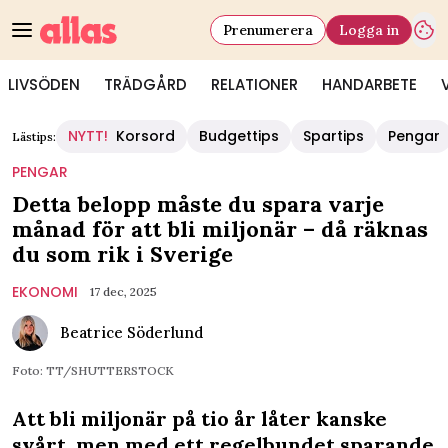
Prenumerera
Logga in
LIVSÖDEN
TRÄDGÅRD
RELATIONER
HANDARBETE
NYTT!
Korsord
Budgettips
Spartips
Pengar
Lästips:
PENGAR
Detta belopp måste du spara varje
månad för att bli miljonär – då räknas
du som rik i Sverige
EKONOMI
17 dec, 2025
Beatrice Söderlund
Foto: TT/SHUTTERSTOCK
Att bli miljonär på tio år låter kanske
svårt, men med ett regelbundet sparande