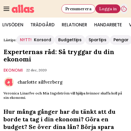
Prenumerera
Logga in
LIVSÖDEN
TRÄDGÅRD
RELATIONER
HANDARBETE
NYTT!
Korsord
Budgettips
Spartips
Pengar
Lästips:
Experternas råd: Så tryggar du din
ekonomi
EKONOMI
22 dec, 2020
charlotte silfverberg
Veronica Linarfve och Mia Ingelström vill hjälpa kvinnor skaffa koll på
sin ekonomi.
Hur många gånger har du tänkt att du
borde ta tag i din ekonomi? Göra en
budget? Se över dina lån? Börja spara