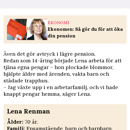
EKONOMI
Ekonomen: Så gör du för att öka
din pension
Även det gör avtryck i lägre pension.
Redan som 14-åring började Lena arbeta för att
tjäna egna pengar – hon plockade blommor,
hjälpte äldre med ärenden, vakta barn och
städade trapphus.
– Jag växte upp i en arbetarfamilj, och vi hade
knappt
pengar
hemma, säger Lena.
Lena Renman
Ålder:
70 år.
Familj:
Ensamstående, barn och barnbarn.