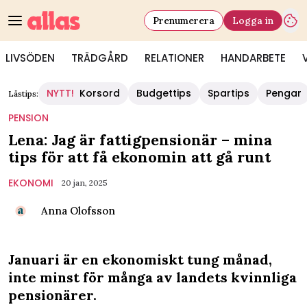
Prenumerera
Logga in
LIVSÖDEN
TRÄDGÅRD
RELATIONER
HANDARBETE
NYTT!
Korsord
Budgettips
Spartips
Pengar
Lästips:
PENSION
Lena: Jag är fattigpensionär – mina
tips för att få ekonomin att gå runt
EKONOMI
20 jan, 2025
Anna Olofsson
Januari är en ekonomiskt tung månad,
inte minst för många av landets kvinnliga
pensionärer.