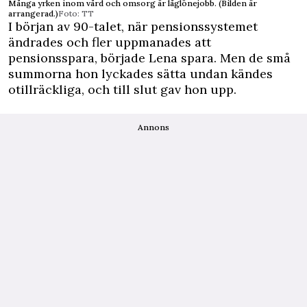
Många yrken inom vård och omsorg är låglönejobb. (Bilden är
arrangerad.)
Foto: TT
I början av 90-talet, när pensionssystemet
ändrades och fler uppmanades att
pensionsspara, började Lena spara. Men de små
summorna hon lyckades sätta undan kändes
otillräckliga, och till slut gav hon upp.
Annons