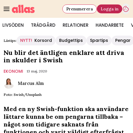
Prenumerera
Logga in
LIVSÖDEN
TRÄDGÅRD
RELATIONER
HANDARBETE
NYTT!
Korsord
Budgettips
Spartips
Pengar
Lästips:
Nu blir det äntligen enklare att driva
in skulder i Swish
EKONOMI
13 maj, 2020
Marcus Alm
Foto: Swish/Unsplash
Med en ny Swish-funktion ska användare
lättare kunna be om pengarna tillbaka –
något som tidigare saknats från
funktionen och varit väldigt efterfrågat.