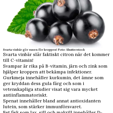
Svarta vinbär gör susen för kroppen! Foto: Shutterstock
Svarta vinbär slår faktiskt citron när det kommer
till C-vitamin!
Svampar är rika på B-vitamin, järn och zink som
hjälper kroppen att bekämpa infektioner.
Gurkmeja innehåller kurkumin, det ämne som
ger kryddan dess gula färg och som i
vetenskapliga studier visat sig vara mycket
antiinflammatoriskt.
Spenat innehåller bland annat antioxidanten
lutein, som stärker immunförsvaret.
Fet fisk som lax, sill och makrill innehåller D-