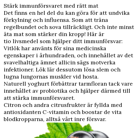
Stärk immunförsvaret med rätt mat
Det finns en hel del du kan göra för att undvika
förkylning och influensa. Som att träna
regelbundet och sova tillräckligt. Och inte minst
äta mat som stärker din kropp! Här är
tio livsmedel som hjälper ditt immunförsvar:
Vitlök
har använts för sina medicinska
egenskaper i århundraden, och innehållet av det
svavelhaltiga ämnet allicin sägs motverka
infektioner. Lök lär dessutom lösa slem och
lugna lungornas muskler vid hosta.
Naturell yoghurt förbättrar tarmfloran tack vare
innehållet av probiotika och hjälper därmed till
att stärka immunförsvaret.
Citron
och andra citrusfrukter är fyllda med
antioxidanten C-vitamin och boostar de vita
blodkropparna, alltså vårt inre försvar.