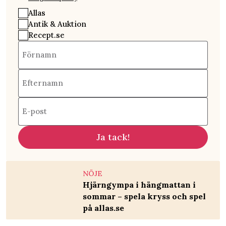
Allas
Antik & Auktion
Recept.se
Förnamn
Efternamn
E-post
Ja tack!
NÖJE
Hjärngympa i hängmattan i
sommar – spela kryss och spel
på allas.se