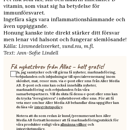
vitamin, som visat sig ha betydelse för
immunförsvaret.
Ingefära sägs vara inflammationshämmande och
även uppiggande.
Honung kanske inte direkt stärker ditt försvar
men lenar vid halsont och fungerar slemlösande!
Källa:
Livsmedelsverket
,
sund.nu
, m.fl.
Text: Ann-Sofie Lindell
Få nyhetsbrev från Allas – helt gratis!
Ja, jag samtycker och vill gärna få nyheter, marknadsföring,
erbjudanden och inbjudningar till specialevenemang inom
skönhet, mat, resor mm. via e-post eller sms från Aller Media
AB. E-post och sms kan också innehålla nyheter,
marknadsföring och erbjudanden från våra
samarbetspartners. Vill du sluta få dessa e-post eller sms kan
du trycka "Avregistrera" i nyhetsbrevet eller sms. För att få
veta mer om hur Aller Media AB behandlar dina uppgifter kan
du läsa vår
integritetspolicy
.
Notera att du som redan är kund/prenumerant hos Aller
Media AB fortsatt kommer att få marknadsföringsutskick för
våra produkter enligt våra
allmänna villkor
och
integritetspolicy
.