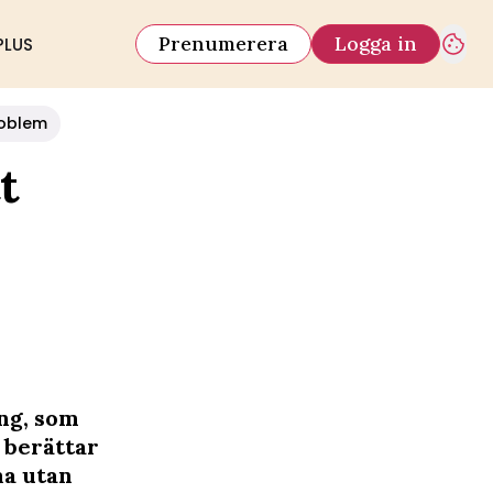
Prenumerera
Logga in
PLUS
oblem
t
ng, som
 berättar
ma utan