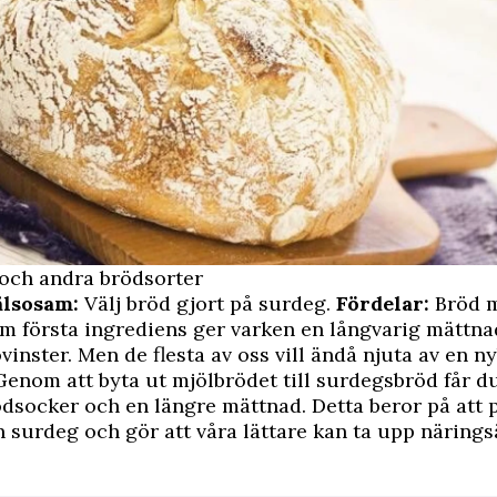
 och andra brödsorter
älsosam:
Välj bröd gjort på surdeg.
Fördelar:
Bröd 
m första ingrediens ger varken en långvarig mättnad
vinster. Men de flesta av oss vill ändå njuta av en n
Genom att byta ut mjölbrödet till surdegsbröd får du
dsocker och en längre mättnad. Detta beror på att 
en surdeg och gör att våra lättare kan ta upp näring