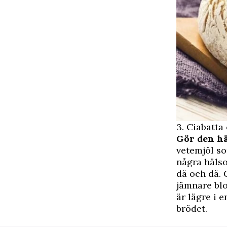
3. Ciabatta
Gör den h
vetemjöl so
några hälso
då och då. 
jämnare blo
är lägre i 
brödet.