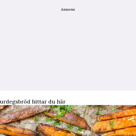
Annons
surdegsbröd
hittar du här