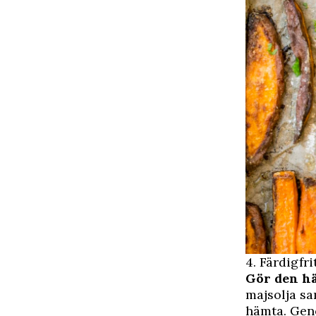
4. Färdigfr
Gör den h
majsolja sa
hämta. Geno