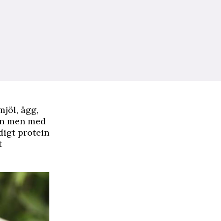
jöl, ägg,
ein men med
digt protein
t