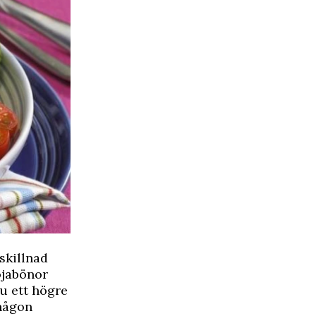
 skillnad
ojabönor
du ett högre
 någon