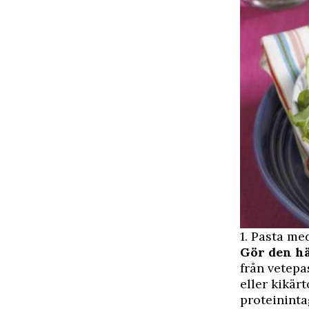
1. Pasta me
Gör den h
från vetepa
eller kikär
proteininta