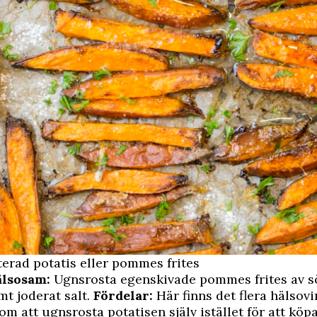
iterad potatis eller pommes frites
älsosam:
Ugnsrosta egenskivade pommes frites av sö
mt joderat salt.
Fördelar:
Här finns det flera hälsovi
m att ugnsrosta potatisen själv istället för att köp