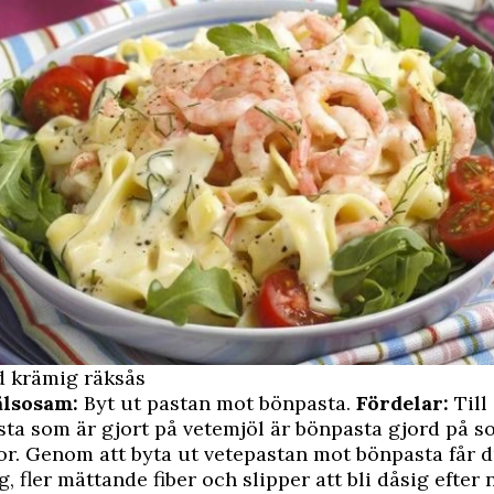
d krämig räksås
älsosam:
Byt ut pastan mot bönpasta.
Fördelar:
Till
sta som är gjort på vetemjöl är bönpasta gjord på s
tor. Genom att byta ut vetepastan mot bönpasta får 
g, fler mättande fiber och slipper att bli dåsig efter