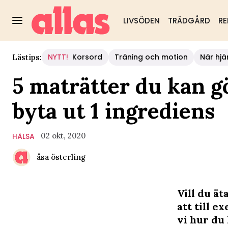
LIVSÖDEN
TRÄDGÅRD
RE
NYTT!
Korsord
Träning och motion
När hjä
Lästips:
5 maträtter du kan g
byta ut 1 ingrediens
02 okt, 2020
HÄLSA
åsa österling
Vill du ä
att till 
vi hur du