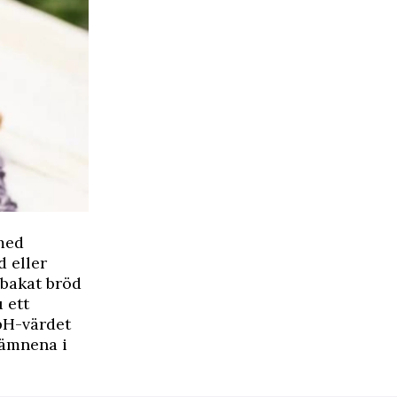
med
 eller
ybakat bröd
 ett
pH-värdet
sämnena i