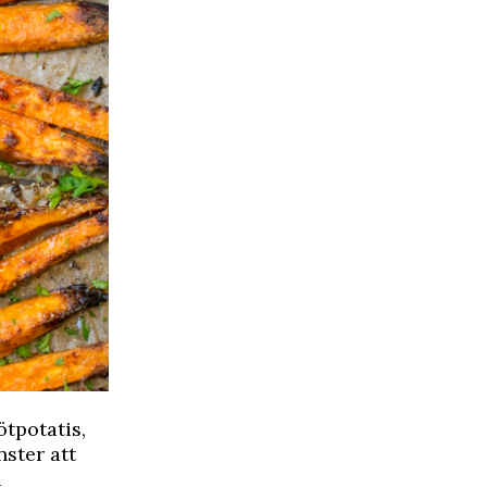
tpotatis,
nster att
a