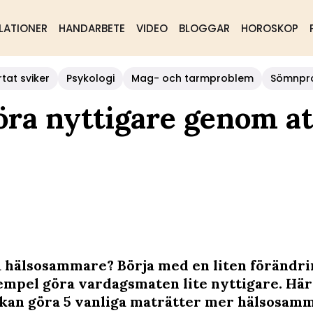
LATIONER
HANDARBETE
VIDEO
BLOGGAR
HOROSKOP
rtat sviker
Psykologi
Mag- och tarmproblem
Sömnpr
öra nyttigare genom at
ta hälsosammare? Börja med en liten förändri
exempel göra vardagsmaten lite nyttigare. Här
 kan göra 5 vanliga maträtter mer hälsosam