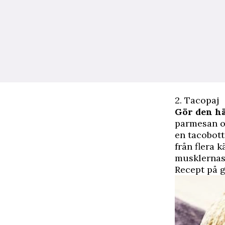
2. Tacopaj
Gör den h
parmesan o
en tacobott
från flera k
musklernas 
Recept på 