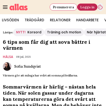
Prenumerera
Logga in
LIVSÖDEN
TRÄDGÅRD
RELATIONER
HANDARBETE
NYTT!
Korsord
Träning och motion
När hjärtat
Lästips:
6 tips som får dig att sova bättre i
värmen
HÄLSA
08 jul, 2021
Sofia Sundqvist
Värmen gör att många har svårt att somna på kvällarna.
Sommarvärmen är härlig – nästan hela
tiden. När solen gassar under dagarna
kan temperaturerna göra det svårt att
somna på kvällarna. Men du behöver inte