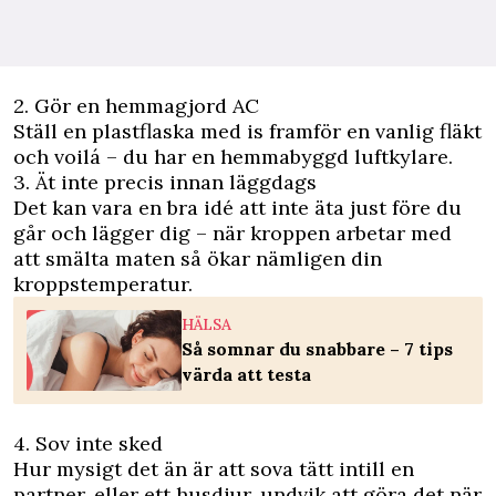
2. Gör en hemmagjord AC
Ställ en plastflaska med is framför en vanlig fläkt
och voilá – du har en hemmabyggd luftkylare.
3. Ät inte precis innan läggdags
Det kan vara en bra idé att inte äta just före du
går och lägger dig – när kroppen arbetar med
att smälta maten så ökar nämligen din
kroppstemperatur.
HÄLSA
Så somnar du snabbare – 7 tips
värda att testa
4. Sov inte sked
Hur mysigt det än är att sova tätt intill en
partner, eller ett husdjur, undvik att göra det när