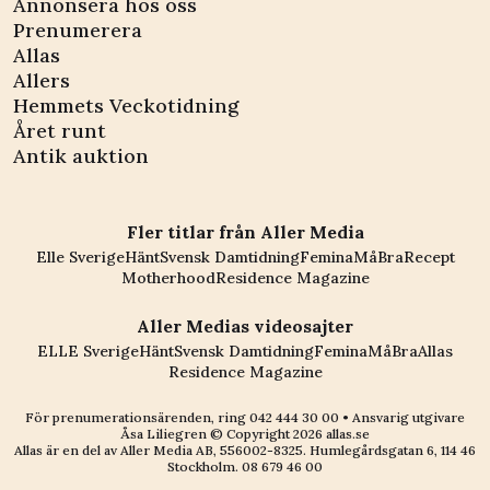
Annonsera hos oss
Prenumerera
Allas
Allers
Hemmets Veckotidning
Året runt
Antik auktion
Fler titlar från Aller Media
Elle Sverige
Hänt
Svensk Damtidning
Femina
MåBra
Recept
Motherhood
Residence Magazine
Aller Medias videosajter
ELLE Sverige
Hänt
Svensk Damtidning
Femina
MåBra
Allas
Residence Magazine
För prenumerationsärenden, ring
042 444 30 00
• Ansvarig utgivare
Åsa Liliegren © Copyright
2026
allas.se
Allas är en del av
Aller Media AB, 556002-8325
. Humlegårdsgatan 6, 114 46
Stockholm.
08 679 46 00