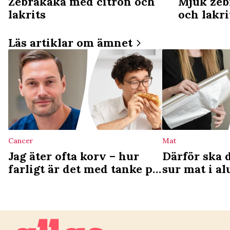
Zebrakaka med citron och
Mjuk zeb
lakrits
och lakri
Läs artiklar om ämnet
Cancer
Mat
Jag äter ofta korv – hur
Därför ska 
farligt är det med tanke på
sur mat i a
cancerrisken?