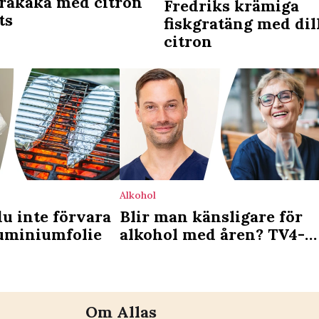
rakaka med citron
Fredriks krämiga
ts
fiskgratäng med dil
citron
Alkohol
du inte förvara
Blir man känsligare för
luminiumfolie
alkohol med åren? TV4-
läkaren reder ut
Om Allas