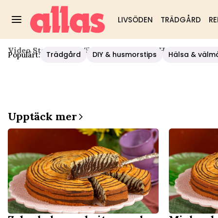
LIVSÖDEN
TRÄDGÅRD
RE
Video Start
/
Hälsa
/
5 Anledningar Att Ha En Citron 
Trädgård
DIY & husmorstips
Hälsa & välm
Populärt:
Upptäck mer