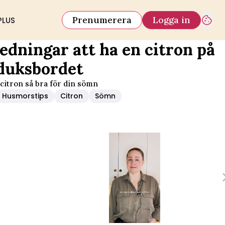
Prenumerera
Logga in
PLUS
ledningar att ha en citron på
duksbordet
 citron så bra för din sömn
Husmorstips
Citron
Sömn