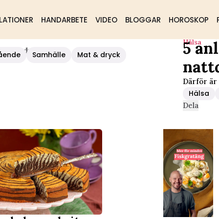
LATIONER
HANDARBETE
VIDEO
BLOGGAR
HOROSKOP
Hälsa
5 an
På Nattduksbordet
ående
Samhälle
Mat & dryck
natt
Därför är
Hälsa
Dela