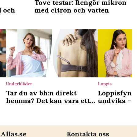
Tove testar: Rengör mikron
l och
med citron och vatten
Underkläder
Loppis
Tar du av bh:n direkt
Loppisfynd
hemma? Det kan vara ett
undvika – k
tecken
skadliga ke
Allas.se
Kontakta oss