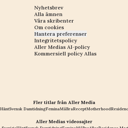
Nyhetsbrev
Alla ämnen
Våra skribenter
Om cookies
Hantera preferenser
Integritetspolicy
Aller Medias AI-policy
Kommersiell policy Allas
Fler titlar från Aller Media
Hänt
Svensk Damtidning
Femina
MåBra
Recept
Motherhood
Residen
Aller Medias videosajter