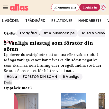
Prenumerera
Logga in
LIVSÖDEN
TRÄDGÅRD
RELATIONER
HANDARBETE
Trädgård
DIY & husmorstips
Hälsa & välmå
Populärt:
Video Start
/
Hälsa
Hälsa
5 Vanliga misstag som förstör din
sömn
Upplever du svårigheter att somna eller vaknar ofta?
Många vanliga vanor kan påverka din sömn negativt –
som skärmar, sen träning eller oregelbundna sovtider.
Se succé-receptet för bättre vila i natt.
Hälsa
FÖRSTÖR DIN SÖMN
5 Vanliga
Dela
Upptäck mer