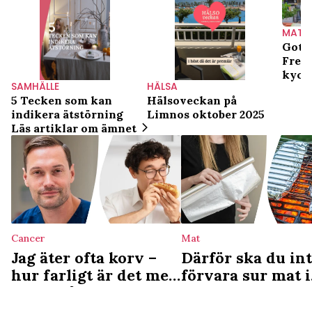
MAT
Gott 
Fredr
kyck
SAMHÄLLE
HÄLSA
med 
5 Tecken som kan
Hälsoveckan på
indikera ätstörning
Limnos oktober 2025
Läs artiklar om ämnet
Cancer
Mat
Jag äter ofta korv –
Därför ska du in
hur farligt är det med
förvara sur mat i
tanke på
aluminiumfolie
cancerrisken?