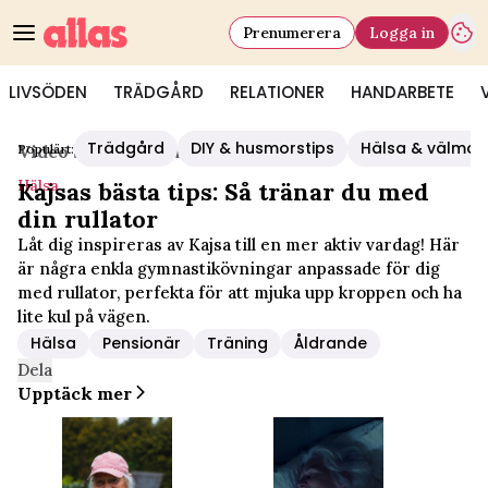
Prenumerera
Logga in
LIVSÖDEN
TRÄDGÅRD
RELATIONER
HANDARBETE
Trädgård
DIY & husmorstips
Hälsa & välmå
Populärt:
Video Start
/
Hälsa
Hälsa
Kajsas bästa tips: Så tränar du med
din rullator
Låt dig inspireras av Kajsa till en mer aktiv vardag! Här
är några enkla gymnastikövningar anpassade för dig
med rullator, perfekta för att mjuka upp kroppen och ha
lite kul på vägen.
Hälsa
Pensionär
Träning
Åldrande
Dela
Upptäck mer