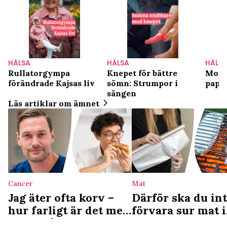
HÄLSA
HÄLSA
HÄLS
Rullatorgympa
Knepet för bättre
Moll
förändrade Kajsas liv
sömn: Strumpor i
papp
sängen
Läs artiklar om ämnet
Cancer
Mat
Jag äter ofta korv –
Därför ska du in
hur farligt är det med
förvara sur mat i
tanke på
aluminiumfolie