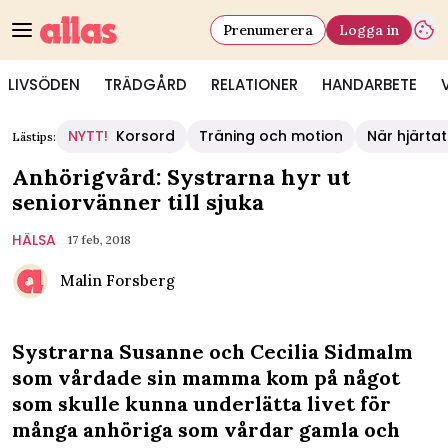
Prenumerera
Logga in
LIVSÖDEN
TRÄDGÅRD
RELATIONER
HANDARBETE
NYTT!
Korsord
Träning och motion
När hjärtat
Lästips:
Anhörigvård: Systrarna hyr ut
seniorvänner till sjuka
HÄLSA
17 feb, 2018
Malin Forsberg
Systrarna Susanne och Cecilia Sidmalm
som vårdade sin mamma kom på något
som skulle kunna underlätta livet för
många anhöriga som vårdar gamla och