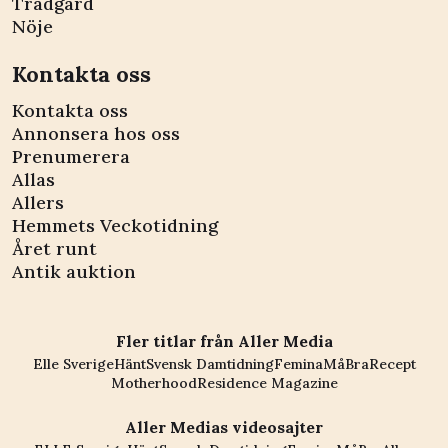
Trädgård
Nöje
Kontakta oss
Kontakta oss
Annonsera hos oss
Prenumerera
Allas
Allers
Hemmets Veckotidning
Året runt
Antik auktion
Fler titlar från Aller Media
Elle Sverige
Hänt
Svensk Damtidning
Femina
MåBra
Recept
Motherhood
Residence Magazine
Aller Medias videosajter