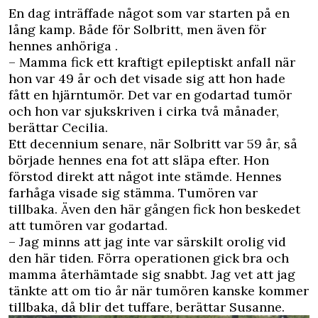
En dag inträffade något som var starten på en
lång kamp. Både för Solbritt, men även för
hennes anhöriga .
– Mamma fick ett kraftigt epileptiskt anfall när
hon var 49 år och det visade sig att hon hade
fått en hjärntumör. Det var en godartad tumör
och hon var sjukskriven i cirka två månader,
berättar Cecilia.
Ett decennium senare, när Solbritt var 59 år, så
började hennes ena fot att släpa efter. Hon
förstod direkt att något inte stämde. Hennes
farhåga visade sig stämma. Tumören var
tillbaka. Även den här gången fick hon beskedet
att tumören var godartad.
– Jag minns att jag inte var särskilt orolig vid
den här tiden. Förra operationen gick bra och
mamma återhämtade sig snabbt. Jag vet att jag
tänkte att om tio år när tumören kanske kommer
tillbaka, då blir det tuffare, berättar Susanne.