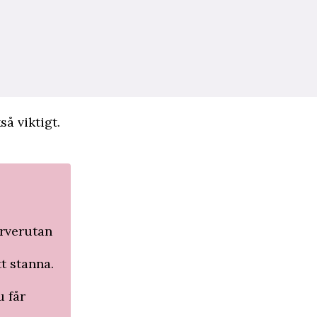
så viktigt.
erverutan
t stanna.
 ­får