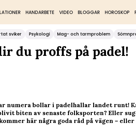
LATIONER
HANDARBETE
VIDEO
BLOGGAR
HOROSKOP
rtat sviker
Psykologi
Mag- och tarmproblem
Sömnpr
ir du proffs på padel!
ar numera bollar i padelhallar landet runt! 
livit biten av senaste folksporten? Eller sug
 kommer här några goda råd på vägen – eller