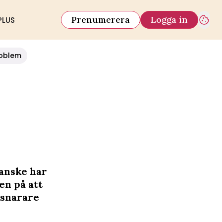
Prenumerera
Logga in
PLUS
oblem
Kanske har
en på att
 snarare