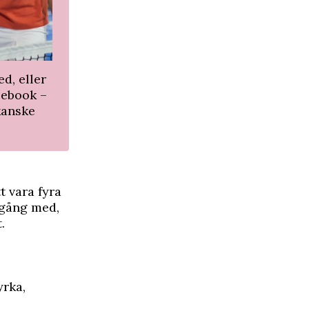
d, eller
cebook –
kanske
 vara fyra
igång med,
.
yrka,