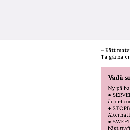
– Rätt mater
Ta gärna en
Vadå s
Ny på ba
● SERVER
är det ­o
● STOPBO
­Alternat
● SWEET 
bäst träf