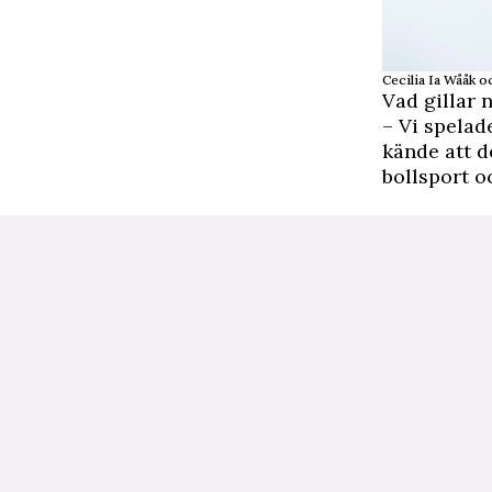
Cecilia Ia Wååk o
Vad gillar 
– Vi spelade
kände att d
bollsport o