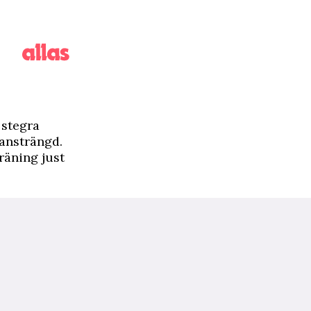
 stegra
ransträngd.
räning just