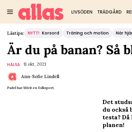
LIVSÖDEN
TRÄDGÅRD
RE
NYTT!
Korsord
Träning och motion
När hjä
Lästips:
Är du på banan? Så bl
11 okt, 2021
HÄLSA
Ann-Sofie Lindell
Padel har blivit en folksport.
Det studs
du också b
testa? Då
planen!