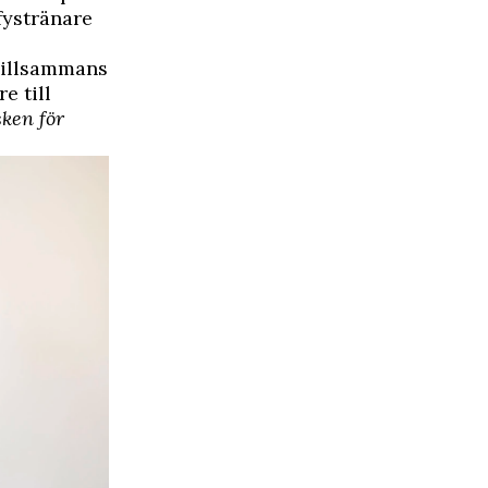
fystränare
 Tillsammans
e till
sken för