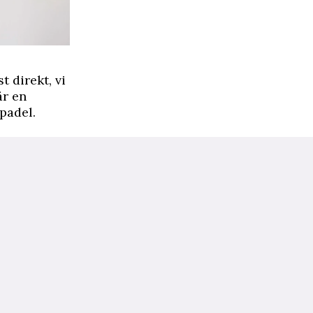
t direkt, vi
är en
padel.