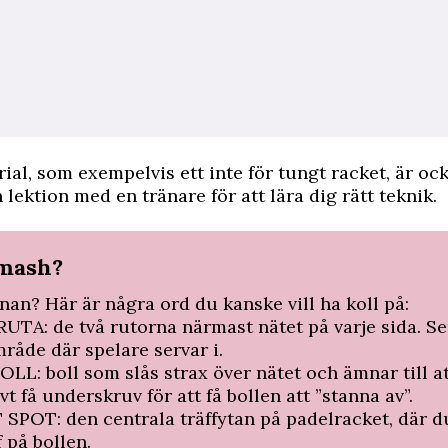
ial, som exempelvis ett inte för tungt racket, är ock
 lektion med en tränare för att lära dig rätt teknik.
mash?
nan? Här är några ord du kanske vill ha koll på:
UTA: de två rutorna närmast nätet på varje sida. S
mråde där spelare servar i.
LL: boll som slås strax över ­nätet och ämnar till at
ivt få underskruv för att få bollen att ”­stanna av”.
SPOT: den centrala träffytan på ­padelracket, där du
f på bollen.