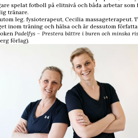
gare spelat fotboll på elitnivå och båda arbetar som 
ig tränare.
utom leg. fysioterapeut, Cecilia massageterapeut.
get inom träning och hälsa och är dessutom författar
boken
Padelfys – Prestera bättre i buren och minska ri
erg förlag).