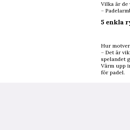
Vilka är de
– Padelarm
5 enkla 
Hur motve
– Det är vik
spelandet g
Värm upp in
för padel.