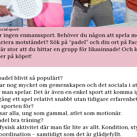
ocial sport!
r ingen enmanssport. Behöver du någon att spela me
variera ­motståndet? Sök på “padel” och din ort på Fa
är stor att du hittar en grupp för likasinnade! Och 
er på köpet!
padel blivit så populärt?
ar nog mycket om gemenskapen och det sociala i att
 man spelar. Det är även en enkel sport att komma 
gång ett spel relativt snabbt utan tidigare erfarenhet
 sporten för?
sar alla, ung som gammal, atlet som motionär.
adel bra träning?
fysisk aktivitet där man får lite av allt. Kondition, st
oordination – samtidigt som det är glädjefyllt.