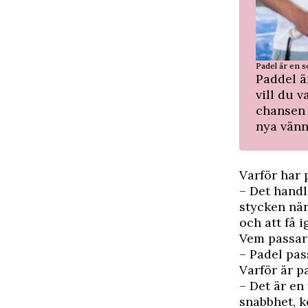
Padel är en s
Paddel ä
vill du 
chansen 
nya vänn
Varför har 
– Det handl
stycken när
och att få i
Vem passar
– Padel pas
Varför är p
– Det är en 
snabbhet, k