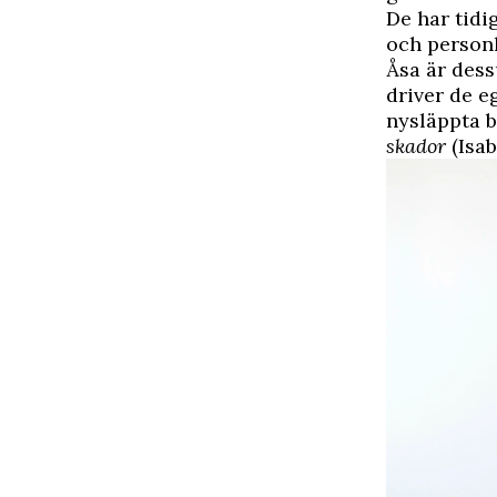
De har tidi
och personl
Åsa är dess
driver de e
nysläppta 
skador
(Isab