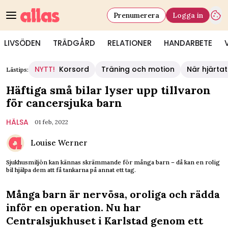
Prenumerera
Logga in
LIVSÖDEN
TRÄDGÅRD
RELATIONER
HANDARBETE
NYTT!
Korsord
Träning och motion
När hjärtat
Lästips:
Häftiga små bilar lyser upp tillvaron
för cancersjuka barn
HÄLSA
01 feb, 2022
Louise Werner
Sjukhusmiljön kan kännas skrämmande för många barn – då kan en rolig
bil hjälpa dem att få tankarna på annat ett tag.
Många barn är nervösa, oroliga och rädda
inför en operation. Nu har
Centralsjukhuset i Karlstad genom ett