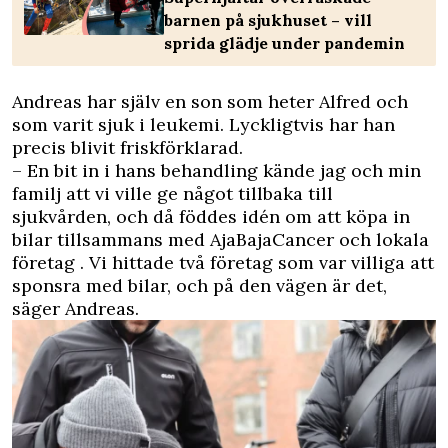
barnen på sjukhuset – vill
sprida glädje under pandemin
Andreas har själv en son som heter Alfred och
som varit sjuk i leukemi. Lyckligtvis har han
precis blivit friskförklarad.
– En bit in i hans behandling kände jag och min
familj att vi ville ge något tillbaka till
sjukvården, och då föddes idén om att köpa in
bilar
tillsammans med AjaBajaCancer och lokala
företag
. Vi hittade två företag som var villiga att
sponsra med bilar, och på
den vägen
är det,
säger Andreas.