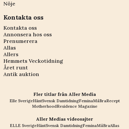
Nöje
Kontakta oss
Kontakta oss
Annonsera hos oss
Prenumerera
Allas
Allers
Hemmets Veckotidning
Året runt
Antik auktion
Fler titlar från Aller Media
Elle Sverige
Hänt
Svensk Damtidning
Femina
MåBra
Recept
Motherhood
Residence Magazine
Aller Medias videosajter
ELLE Sverige
Hänt
Svensk Damtidning
Femina
MåBra
Allas