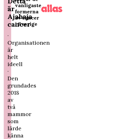
Detta
vanligaste
är
formerna
Ajabaja
av cancer
cancer
i Sverige
·
Organisationen
är
helt
ideell
·
Den
grundades
2018
av
två
mammor
som
lärde
känna