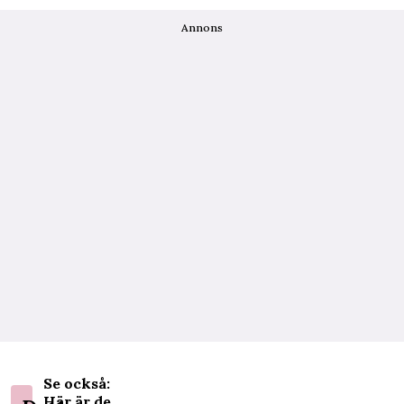
Annons
Se också:
Här är de