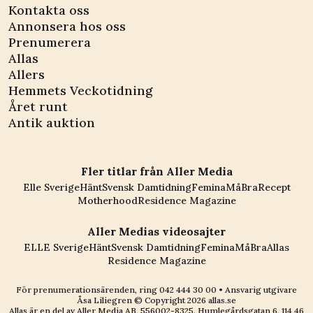
Kontakta oss
Annonsera hos oss
Prenumerera
Allas
Allers
Hemmets Veckotidning
Året runt
Antik auktion
Fler titlar från Aller Media
Elle Sverige
Hänt
Svensk Damtidning
Femina
MåBra
Recept
Motherhood
Residence Magazine
Aller Medias videosajter
ELLE Sverige
Hänt
Svensk Damtidning
Femina
MåBra
Allas
Residence Magazine
För prenumerationsärenden, ring
042 444 30 00
• Ansvarig utgivare
Åsa Liliegren © Copyright
2026
allas.se
Allas är en del av
Aller Media AB, 556002-8325
. Humlegårdsgatan 6, 114 46