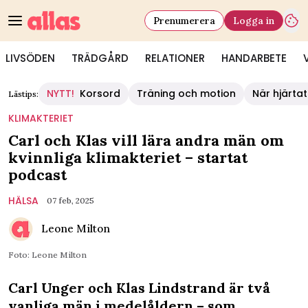
Prenumerera
Logga in
LIVSÖDEN
TRÄDGÅRD
RELATIONER
HANDARBETE
NYTT!
Korsord
Träning och motion
När hjärtat
Lästips:
KLIMAKTERIET
Carl och Klas vill lära andra män om
kvinnliga klimakteriet – startat
podcast
HÄLSA
07 feb, 2025
Leone Milton
Foto: Leone Milton
Carl Unger och Klas Lindstrand är två
vanliga män i medelåldern – som