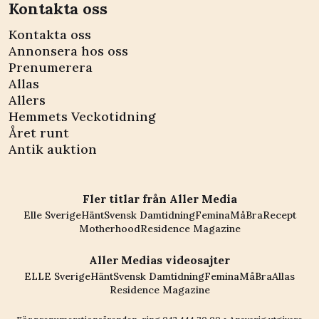
Kontakta oss
Kontakta oss
Annonsera hos oss
Prenumerera
Allas
Allers
Hemmets Veckotidning
Året runt
Antik auktion
Fler titlar från Aller Media
Elle Sverige
Hänt
Svensk Damtidning
Femina
MåBra
Recept
Motherhood
Residence Magazine
Aller Medias videosajter
ELLE Sverige
Hänt
Svensk Damtidning
Femina
MåBra
Allas
Residence Magazine