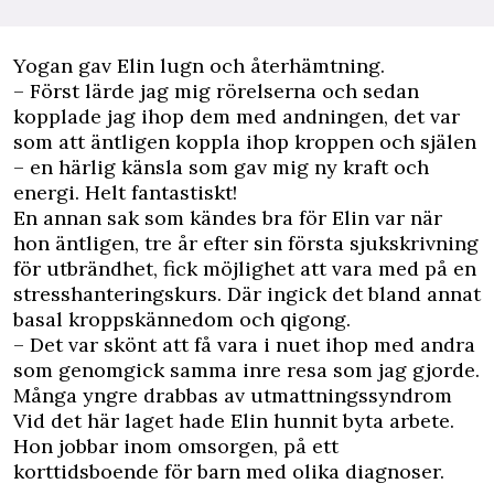
Yogan gav Elin lugn och återhämtning.
– Först lärde jag mig rörelserna och sedan
kopplade jag ihop dem med andningen, det var
som att äntligen koppla ihop kroppen och själen
– en härlig känsla som gav mig ny kraft och
energi. Helt fantastiskt!
En annan sak som kändes bra för Elin var när
hon äntligen, tre år efter sin första sjukskrivning
för utbrändhet, fick möjlighet att vara med på en
stresshanteringskurs. Där ingick det bland annat
basal kroppskännedom och qigong.
– Det var skönt att få vara i nuet ihop med andra
som genomgick samma inre resa som jag gjorde.
Många yngre drabbas av utmattningssyndrom
Vid det här laget hade Elin hunnit byta arbete.
Hon jobbar inom omsorgen, på ett
korttidsboende för barn med olika diagnoser.