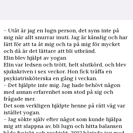
– Utåt är jag en lugn person, det syns inte på
mig när allt snurrar inuti. Jag är känslig och har
lätt för att ta åt mig och ta på mig för mycket
och då är det lättare att bli utbränd.
Elin blev hjälpt av yogan
Elin var ledsen och trött, helt slutkörd, och blev
sjukskriven i sex veckor. Hon fick träffa en
psykiatrisköterska en gång i veckan.
– Det hjälpte inte mig. Jag hade behövt någon
med annan erfarenhet som stod på sig och
frågade mer.
Det som verkligen hjälpte henne på rätt väg var
istället yogan.
– Jag sökte själv efter något som kunde hjälpa
mig att slappna av, bli lugn och hitta balansen
både fysiskt och psykiskt. 2012 började jag med