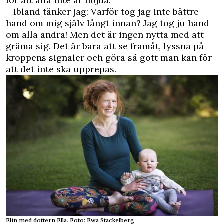
för att alla inte är nöjda.
– Ibland tänker jag: Varför tog jag inte bättre
hand om mig själv långt innan? Jag tog ju hand
om alla andra! Men det är ingen nytta med att
gräma sig. Det är bara att se framåt, lyssna på
kroppens signaler och göra så gott man kan för
att det inte ska upprepas.
Elin med dottern Ella. Foto: Ewa Stackelberg