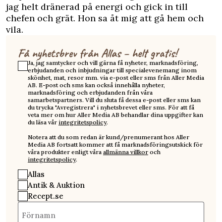
jag helt dränerad på energi och gick in till
chefen och grät. Hon sa åt mig att gå hem och
vila.
Få nyhetsbrev från Allas – helt gratis!
Ja, jag samtycker och vill gärna få nyheter, marknadsföring,
erbjudanden och inbjudningar till specialevenemang inom
skönhet, mat, resor mm. via e-post eller sms från Aller Media
AB. E-post och sms kan också innehålla nyheter,
marknadsföring och erbjudanden från våra
samarbetspartners. Vill du sluta få dessa e-post eller sms kan
du trycka "Avregistrera" i nyhetsbrevet eller sms. För att få
veta mer om hur Aller Media AB behandlar dina uppgifter kan
du läsa vår
integritetspolicy
.
Notera att du som redan är kund/prenumerant hos Aller
Media AB fortsatt kommer att få marknadsföringsutskick för
våra produkter enligt våra
allmänna villkor
och
integritetspolicy
.
Allas
Antik & Auktion
Recept.se
Förnamn