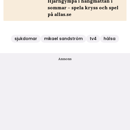
Hjärngympa i hängmattan i
sommar – spela kryss och spel
på allas.se
sjukdomar
mikael sandström
tv4
hälsa
Annons