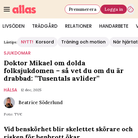
Prenumerera
Logga in
LIVSÖDEN
TRÄDGÅRD
RELATIONER
HANDARBETE
NYTT!
Korsord
Träning och motion
När hjärtat
Lästips:
SJUKDOMAR
Doktor Mikael om dolda
folksjukdomen – så vet du om du är
drabbad: ”Tusentals avlider”
HÄLSA
12 dec, 2025
Beatrice Söderlund
Foto: TV€
Vid benskörhet blir skelettet skörare och
risken för benbrott ökar.