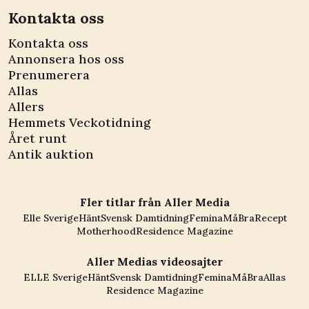
Kontakta oss
Kontakta oss
Annonsera hos oss
Prenumerera
Allas
Allers
Hemmets Veckotidning
Året runt
Antik auktion
Fler titlar från Aller Media
Elle Sverige
Hänt
Svensk Damtidning
Femina
MåBra
Recept
Motherhood
Residence Magazine
Aller Medias videosajter
ELLE Sverige
Hänt
Svensk Damtidning
Femina
MåBra
Allas
Residence Magazine