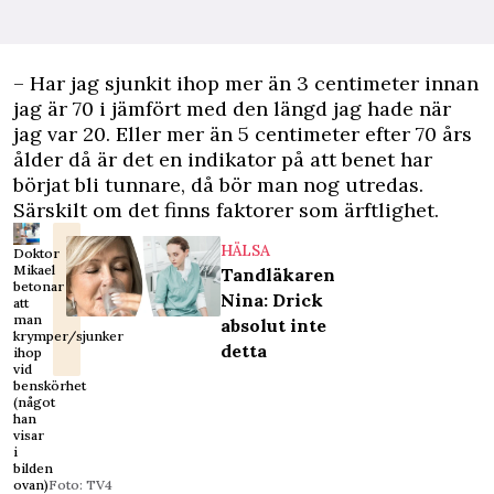
– Har jag sjunkit ihop mer än 3 centimeter innan
jag är 70 i jämfört med den längd jag hade när
jag var 20. Eller mer än 5 centimeter efter 70 års
ålder då är det en indikator på att benet har
börjat bli tunnare, då bör man nog utredas.
Särskilt om det finns faktorer som ärftlighet.
HÄLSA
Doktor
Mikael
Tandläkaren
betonar
Nina: Drick
att
man
absolut inte
krymper/sjunker
detta
ihop
vid
benskörhet
(något
han
visar
i
bilden
ovan)
Foto: TV4