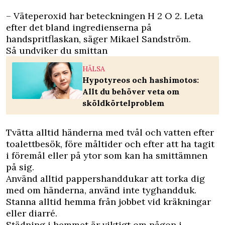
– Väteperoxid har beteckningen H 2 O 2. Leta
efter det bland ingredienserna på
handspritflaskan, säger Mikael Sandström.
Så undviker du smittan
HÄLSA
Hypotyreos och hashimotos:
Allt du behöver veta om
sköldkörtelproblem
Tvätta alltid händerna med tvål och vatten efter
toalettbesök, före måltider och efter att ha tagit
i föremål eller på ytor som kan ha smittämnen
på sig.
Använd alltid pappershanddukar att torka dig
med om händerna, använd inte tyghandduk.
Stanna alltid hemma från jobbet vid kräkningar
eller diarré.
Städning i hemmet är viktigt om någon i