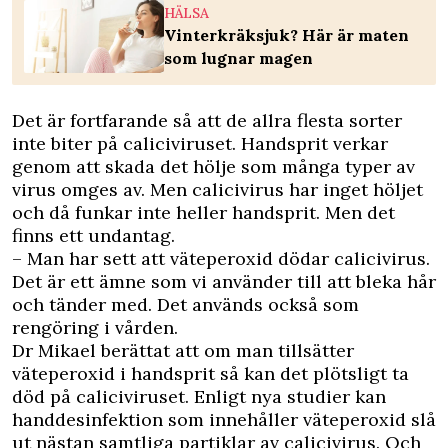
HÄLSA
Vinterkräksjuk? Här är maten
som lugnar magen
Det är fortfarande så att de allra flesta sorter
inte biter på caliciviruset. Handsprit verkar
genom att skada det hölje som många typer av
virus omges av. Men calicivirus har inget höljet
och då funkar inte heller handsprit. Men det
finns ett undantag.
– Man har sett att väteperoxid dödar calicivirus.
Det är ett ämne som vi använder till att bleka hår
och tänder med. Det används också som
rengöring i vården.
Dr Mikael berättat att om man tillsätter
väteperoxid i handsprit så kan det plötsligt ta
död på caliciviruset. Enligt nya studier kan
handdesinfektion som innehåller väteperoxid slå
ut nästan samtliga partiklar av calicivirus. Och