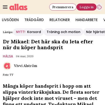
Prenumerera
Logga in
LIVSÖDEN
TRÄDGÅRD
RELATIONER
HANDARBETE
NYTT!
Korsord
Träning och motion
När hjärtat
Lästips:
Dr Mikael: Det här ska du leta efter
när du köper handsprit
HÄLSA
04 mar, 2020
Vivvi Alström
Foto: TT
Många köper handsprit i hopp om att
slippa vinterkräksjukan. De flesta sorter
hjälper dock inte mot viruset – men det
finns ett undantag. Tv-doktorn Mikael