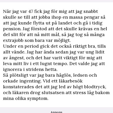
N
är jag var 47 fick jag för mig att jag snabbt
skulle se till att jobba ihop en massa pengar så
att jag kunde flytta ut på landet och gå i tidig
pension. Jag förstod att det skulle krävas en hel
del slit för att nå mitt mål, så jag tog så många
extrajobb som bara var möjligt.
Under en period gick det också riktigt bra, tills
allt vände. Jag har ända sedan jag var ung lidit
av ångest, och det har varit viktigt för mig att
leva mitt liv i ett lugnt tempo. Det valde jag att
ignorera i stridens hetta.
Så plötsligt var jag bara håglös, ledsen och
orkade ingenting. Vid ett läkarbesök
konstaterades det att jag led av högt blodtryck,
och läkaren drog slutsatsen att stress låg bakom
mina olika symptom.
Annons