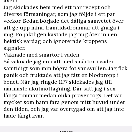
axeln.
Jag skickades hem med ett par recept och
diverse förmaningar, som jag följde i ett par
veckor. Sedan började det dåliga samvetet över
att ge upp mina framtidsdrömmar att gnaga i
mig. Följaktligen kastade jag mig åter in i en
hektisk vardag och ignorerade kroppens
signaler.
Vaknade med smärtor i vaden
Så vaknade jag en natt med smärtor i vaden
samtidigt som min högra fot var svullen. Jag fick
panik och fruktade att jag fått en blodpropp i
benet. När jag ringde 1177 skickades jag till
närmaste akutmottagning. Där satt jag i sex
långa timmar medan olika prover togs. Det var
mycket som hann fara genom mitt huvud under
den tiden, och jag var övertygad om att jag inte
hade långt kvar.
Annons