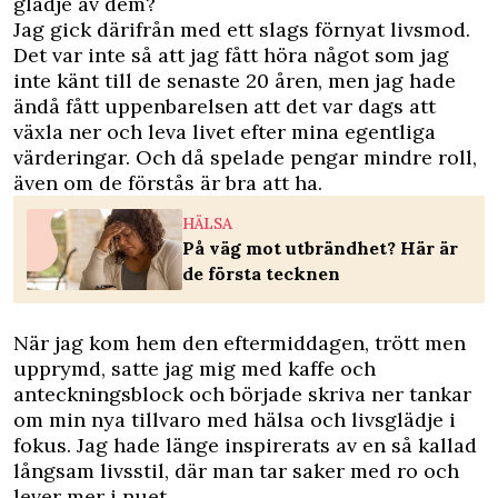
glädje av dem?
Jag gick därifrån med ett slags förnyat livsmod.
Det var inte så att jag fått höra något som jag
inte känt till de senaste 20 åren, men jag hade
ändå fått uppenbarelsen att det var dags att
växla ner och leva livet efter mina egentliga
värderingar. Och då spelade pengar mindre roll,
även om de förstås är bra att ha.
HÄLSA
På väg mot utbrändhet? Här är
de första tecknen
När jag kom hem den eftermiddagen, trött men
upprymd, satte jag mig med kaffe och
anteckningsblock och började skriva ner tankar
om min nya tillvaro med hälsa och livsglädje i
fokus. Jag hade länge inspirerats av en så kallad
långsam livsstil, där man tar saker med ro och
lever mer i nuet.