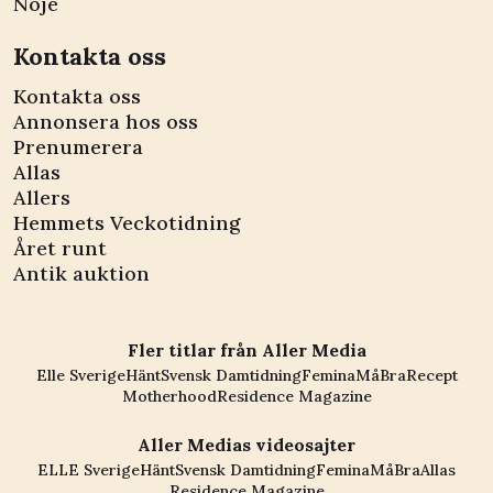
Nöje
Kontakta oss
Kontakta oss
Annonsera hos oss
Prenumerera
Allas
Allers
Hemmets Veckotidning
Året runt
Antik auktion
Fler titlar från Aller Media
Elle Sverige
Hänt
Svensk Damtidning
Femina
MåBra
Recept
Motherhood
Residence Magazine
Aller Medias videosajter
ELLE Sverige
Hänt
Svensk Damtidning
Femina
MåBra
Allas
Residence Magazine