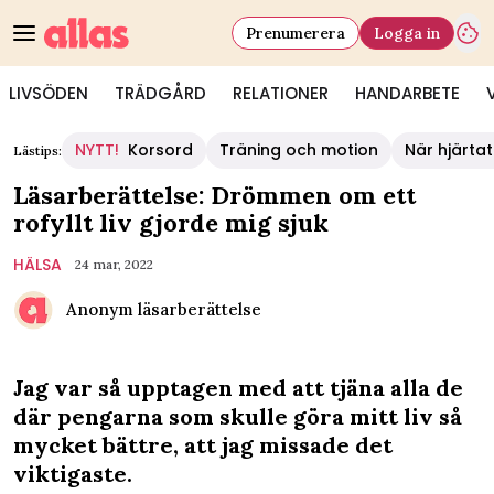
Prenumerera
Logga in
LIVSÖDEN
TRÄDGÅRD
RELATIONER
HANDARBETE
NYTT!
Korsord
Träning och motion
När hjärtat
Lästips:
Läsarberättelse: Drömmen om ett
rofyllt liv gjorde mig sjuk
HÄLSA
24 mar, 2022
Anonym läsarberättelse
Jag var så upptagen med att tjäna alla de
där pengarna som skulle göra mitt liv så
mycket bättre, att jag missade det
viktigaste.