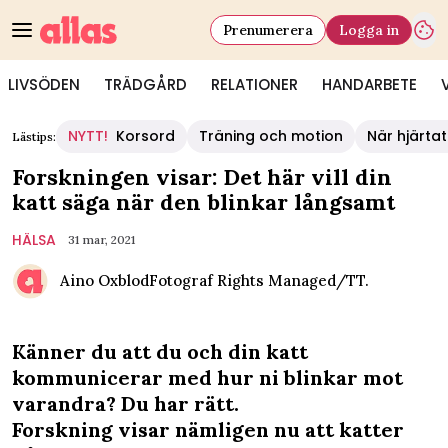
Prenumerera
Logga in
LIVSÖDEN
TRÄDGÅRD
RELATIONER
HANDARBETE
NYTT!
Korsord
Träning och motion
När hjärtat
Lästips:
Forskningen visar: Det här vill din
katt säga när den blinkar långsamt
HÄLSA
31 mar, 2021
Aino Oxblod
Fotograf
Rights Managed/TT.
Känner du att du och din katt
kommunicerar med hur ni blinkar mot
varandra? Du har rätt.
Forskning visar nämligen nu att katter