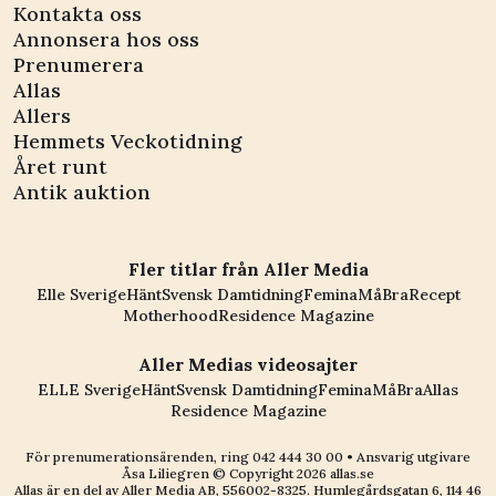
Kontakta oss
Annonsera hos oss
Prenumerera
Allas
Allers
Hemmets Veckotidning
Året runt
Antik auktion
Fler titlar från Aller Media
Elle Sverige
Hänt
Svensk Damtidning
Femina
MåBra
Recept
Motherhood
Residence Magazine
Aller Medias videosajter
ELLE Sverige
Hänt
Svensk Damtidning
Femina
MåBra
Allas
Residence Magazine
För prenumerationsärenden, ring
042 444 30 00
• Ansvarig utgivare
Åsa Liliegren © Copyright
2026
allas.se
Allas är en del av
Aller Media AB, 556002-8325
. Humlegårdsgatan 6, 114 46