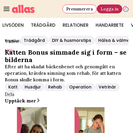
Prenumerera
Logga in
LIVSÖDEN
TRÄDGÅRD
RELATIONER
HANDARBETE
Trädgård
DIY & husmorstips
Hälsa & välmå
Populärt:
Video Start
/
Nöje
Nöje
Katten Bonus simmade sig i form – se
bilderna
Efter att ha skadat bäckenbenet och genomgått en
operation, krävdes simning som rehab, för att katten
Bonus skulle komma i form.
Katt
Husdjur
Rehab
Operation
Vetrinär
Dela
Upptäck mer