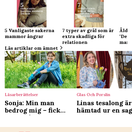
5 Vanligaste sakerna
7 typer av gräl som är
Ålder
mammor ångrar
extra skadliga för
"Det 
relationen
man 
Läs artiklar om ämnet
Läsarberättelser
Glas Och Porslin
Sonja: Min man
Linas tesalong ä
bedrog mig – fick
hämtad ur en sag
tröst från oväntat
"Jag vill att folk 
håll
häpna när de k