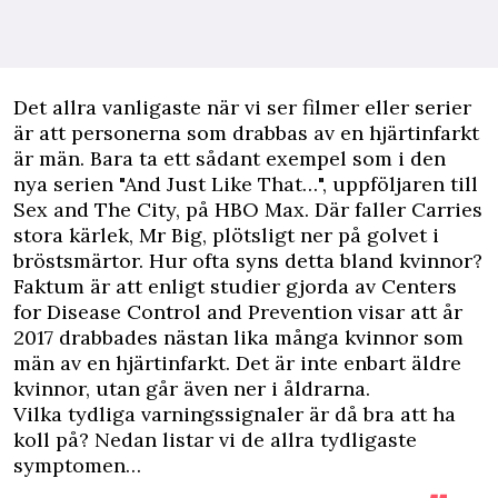
D
et allra vanligaste när vi ser filmer eller serier
är att personerna som drabbas av en hjärtinfarkt
är män. Bara ta ett sådant exempel som i den
nya serien "And Just Like That…", uppföljaren till
Sex and The City, på HBO Max. Där faller Carries
stora kärlek, Mr Big, plötsligt ner på golvet i
bröstsmärtor. Hur ofta syns detta bland kvinnor?
Faktum är att enligt studier gjorda av
Centers
for Disease Control and Prevention
visar att år
2017 drabbades nästan lika många kvinnor som
män av en hjärtinfarkt. Det är inte enbart äldre
kvinnor, utan går även ner i åldrarna.
Vilka tydliga varningssignaler är då bra att ha
koll på? Nedan listar vi de allra tydligaste
symptomen…