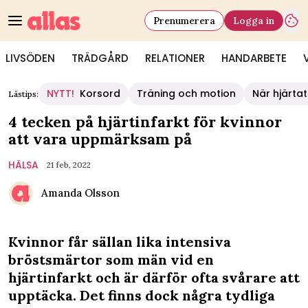
Prenumerera
Logga in
LIVSÖDEN
TRÄDGÅRD
RELATIONER
HANDARBETE
NYTT!
Korsord
Träning och motion
När hjärtat
Lästips:
4 tecken på hjärtinfarkt för kvinnor
att vara uppmärksam på
HÄLSA
21 feb, 2022
Amanda Olsson
Kvinnor får sällan lika intensiva
bröstsmärtor som män vid en
hjärtinfarkt och är därför ofta svårare att
upptäcka. Det finns dock några tydliga