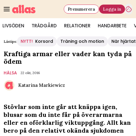
Prenumerera
Logga in
LIVSÖDEN
TRÄDGÅRD
RELATIONER
HANDARBETE
NYTT!
Korsord
Träning och motion
När hjärtat
Lästips:
Kraftiga armar eller vader kan tyda på
ödem
HÄLSA
22 okt, 2016
Katarina Markiewicz
Stövlar som inte går att knäppa igen,
blusar som du inte får på överarmarna
eller en oförklarlig viktuppgång. Allt kan
bero på den relativt okända sjukdomen