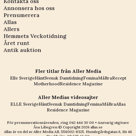
Kontakta oss
Annonsera hos oss
Prenumerera
Allas
Allers
Hemmets Veckotidning
Året runt
Antik auktion
Fler titlar från Aller Media
Elle Sverige
Hänt
Svensk Damtidning
Femina
MåBra
Recept
Motherhood
Residence Magazine
Aller Medias videosajter
ELLE Sverige
Hänt
Svensk Damtidning
Femina
MåBra
Allas
Residence Magazine
För prenumerationsärenden, ring
042 444 30 00
• Ansvarig utgivare
Åsa Liliegren © Copyright
2026
allas.se
Allas är en del av
Aller Media AB, 556002-8325
. Humlegårdsgatan 6, 114 46