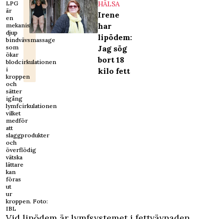
HÄLSA
LPG
är
Irene
en
har
mekanisk
djup
lipödem:
bindvävsmassage
Jag sög
som
ökar
bort 18
blodcirkulationen
i
kilo fett
kroppen
och
sätter
igång
lymfcirkulationen
vilket
medför
att
slaggprodukter
och
överflödig
vätska
lättare
kan
föras
ut
ur
kroppen. Foto:
IBL
Vid lipödem är lymfsystemet i fettvävnaden