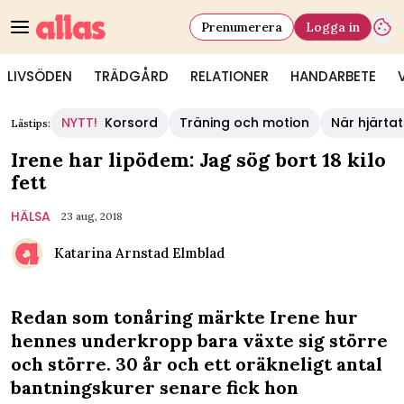
Prenumerera
Logga in
LIVSÖDEN
TRÄDGÅRD
RELATIONER
HANDARBETE
NYTT!
Korsord
Träning och motion
När hjärtat
Lästips:
Irene har lipödem: Jag sög bort 18 kilo
fett
HÄLSA
23 aug, 2018
Katarina Arnstad Elmblad
Redan som tonåring märkte Irene hur
hennes underkropp bara växte sig större
och större. 30 år och ett oräkneligt antal
bantningskurer senare fick hon