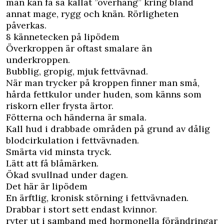
man kan få så kallat ”överhäng” kring bland
annat mage, rygg och knän. Rörligheten
påverkas.
8 kännetecken på lipödem
Överkroppen är oftast smalare än
underkroppen.
Bubblig, gropig, mjuk fettvävnad.
När man trycker på kroppen finner man små,
hårda fettkulor under huden, som känns som
riskorn eller frysta ärtor.
Fötterna och händerna är smala.
Kall hud i drabbade områden på grund av dålig
blodcirkulation i fettvävnaden.
Smärta vid minsta tryck.
Lätt att få blåmärken.
Ökad svullnad under dagen.
Det här är lipödem
En ärftlig, kronisk störning i fettvävnaden.
Drabbar i stort sett endast kvinnor.
ryter ut i samband med hormonella förändringar