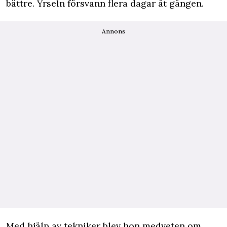
bättre. Yrseln försvann flera dagar åt gången.
Annons
Med hjälp av tekniker blev hon medveten om