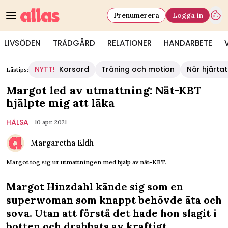
Prenumerera
Logga in
LIVSÖDEN
TRÄDGÅRD
RELATIONER
HANDARBETE
NYTT!
Korsord
Träning och motion
När hjärtat
Lästips:
Margot led av utmattning: Nät-KBT
hjälpte mig att läka
HÄLSA
10 apr, 2021
Margaretha Eldh
Margot tog sig ur utmattningen med hjälp av nät-KBT.
Margot Hinzdahl kände sig som en
superwoman som knappt behövde äta och
sova. Utan att förstå det hade hon slagit i
botten och drabbats av kraftigt