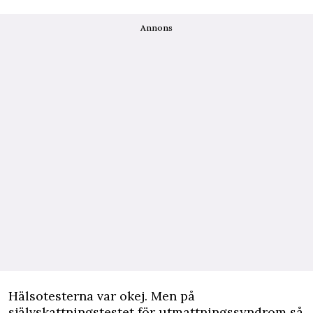
Annons
Hälsotesterna var okej. Men på
självskattningstestet för utmattningssyndrom så