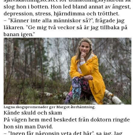
slog hon i botten. Hon led bland annat av ångest,
depression, stress, hjärndimma och trötthet.
– ”Känner inte alla människor så?”, frågade jag
läkaren. ”Ge mig två veckor så är jag tillbaka på
banan igen.”
Lugna skogspromenader ger Margot återhämtning.
Kände skuld och skam
På vägen hem med beskedet från doktorn ringde
hon sin man David.
– ”Ingen får någonsin veta det här”, sa jag. Jag