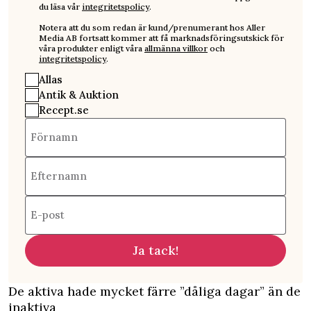
du läsa vår
integritetspolicy
.
Notera att du som redan är kund/prenumerant hos Aller
Media AB fortsatt kommer att få marknadsföringsutskick för
våra produkter enligt våra
allmänna villkor
och
integritetspolicy
.
Allas
Antik & Auktion
Recept.se
Förnamn
Efternamn
E-post
Ja tack!
De aktiva hade mycket färre ”dåliga dagar” än de
inaktiva