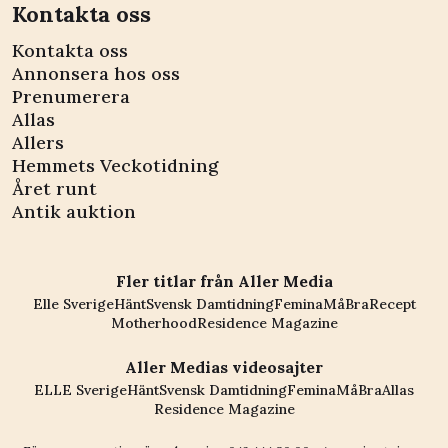
Kontakta oss
Kontakta oss
Annonsera hos oss
Prenumerera
Allas
Allers
Hemmets Veckotidning
Året runt
Antik auktion
Fler titlar från Aller Media
Elle Sverige
Hänt
Svensk Damtidning
Femina
MåBra
Recept
Motherhood
Residence Magazine
Aller Medias videosajter
ELLE Sverige
Hänt
Svensk Damtidning
Femina
MåBra
Allas
Residence Magazine