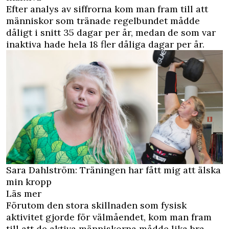
Efter analys av siffrorna kom man fram till att
människor som tränade regelbundet mådde
dåligt i snitt 35 dagar per år, medan de som var
inaktiva hade hela 18 fler dåliga dagar per år.
Sara Dahlström: Träningen har fått mig att älska
min kropp
Läs mer
Förutom den stora skillnaden som fysisk
aktivitet gjorde för välmåendet, kom man fram
till att de aktiva människorna mådde lika bra