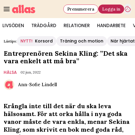
Prenumerera
Logga in
LIVSÖDEN
TRÄDGÅRD
RELATIONER
HANDARBETE
NYTT!
Korsord
Träning och motion
När hjärtat
Lästips:
Entreprenören Sekina Kling: ”Det ska
vara enkelt att må bra”
HÄLSA
02 jun, 2022
Ann-Sofie Lindell
Krångla inte till det när du ska leva
hälsosamt. För att orka hålla i nya goda
vanor måste de vara enkla, menar Sekina
Kling, som skrivit en bok med goda råd,