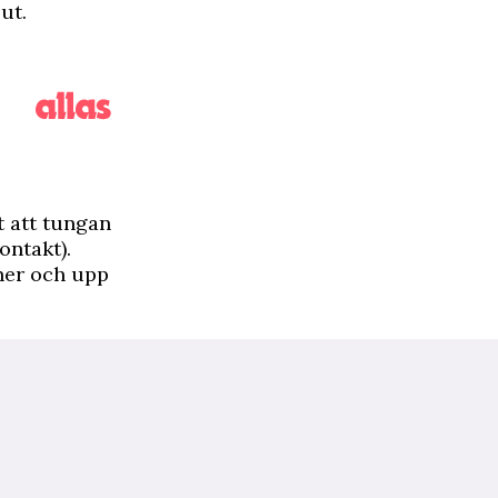
ut.
t att tungan
ontakt).
ner och upp