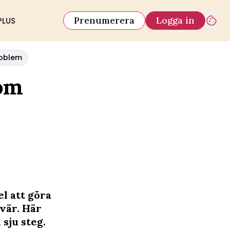
Prenumerera
Logga in
PLUS
oblem
som
el att göra
svär. Här
sju steg.