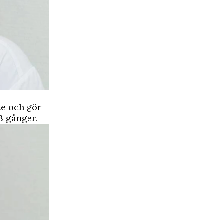
te och gör
3 gånger.