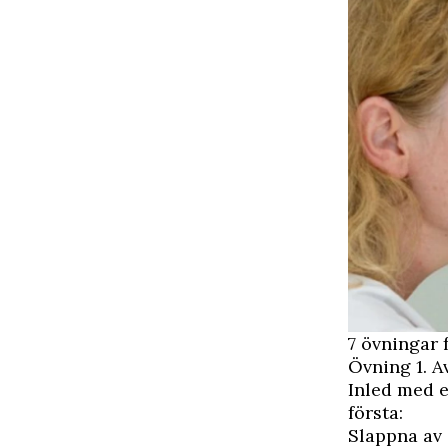
7 övningar
Övning 1. A
Inled med e
första:
Slappna av 