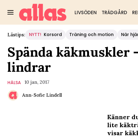
LIVSÖDEN
TRÄDGÅRD
RE
NYTT!
Korsord
Träning och motion
När hjä
Lästips:
Spända käkmuskler –
lindrar
10 jan, 2017
HÄLSA
Ann-Sofie Lindell
Känner du 
lite käktr
visar käkk