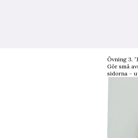
Övning 3. ”
Gör små av
sidorna – u