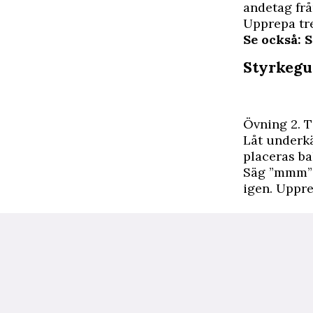
andetag frå
Upprepa tr
Se också: 
Styrkegu
Övning 2. 
Låt underkä
placeras ba
Säg ”mmm” o
igen. Uppre