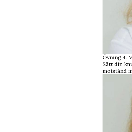
Övning 4. 
Sätt din kn
motstånd me