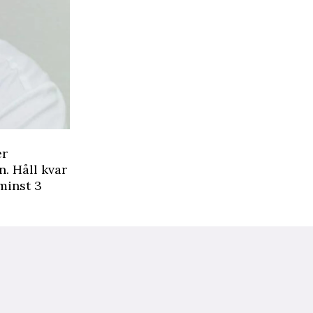
er
. Håll kvar
minst 3