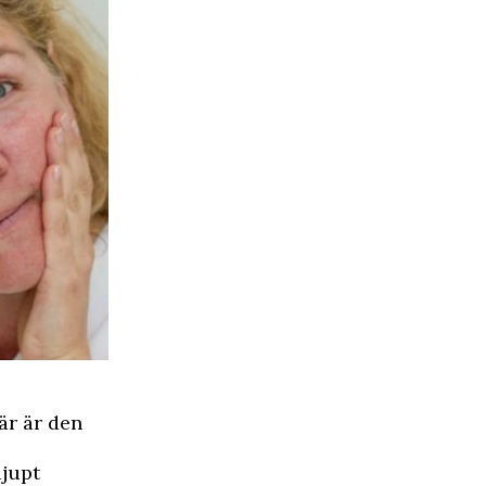
är är den
djupt