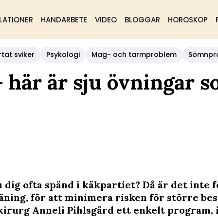
LATIONER
HANDARBETE
VIDEO
BLOGGAR
HOROSKOP
rtat sviker
Psykologi
Mag- och tarmproblem
Sömnpr
 här är sju övningar 
dig ofta spänd i käkpartiet? Då är det inte f
äning, för att minimera risken för större be
irurg Anneli Pihlsgård ett enkelt program, i 