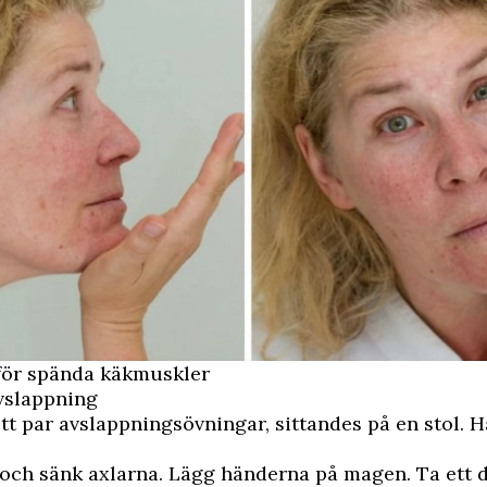
 för spända käkmuskler
vslappning
tt par avslappningsövningar, sittandes på en stol. H
och sänk axlarna. Lägg händerna på magen. Ta ett 