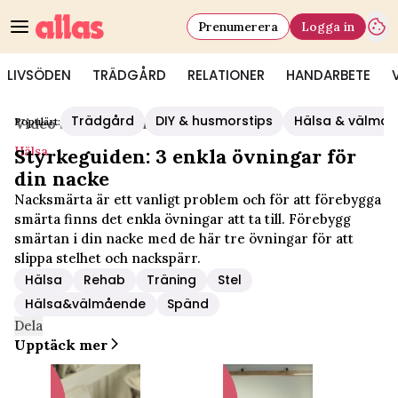
Prenumerera
Logga in
LIVSÖDEN
TRÄDGÅRD
RELATIONER
HANDARBETE
Trädgård
DIY & husmorstips
Hälsa & välmå
Populärt:
Video Start
/
Hälsa
Hälsa
Styrkeguiden: 3 enkla övningar för
din nacke
Nacksmärta är ett vanligt problem och för att förebygga
smärta finns det enkla övningar att ta till. Förebygg
smärtan i din nacke med de här tre övningar för att
slippa stelhet och nackspärr.
Hälsa
Rehab
Träning
Stel
Hälsa&välmående
Spänd
Dela
Upptäck mer