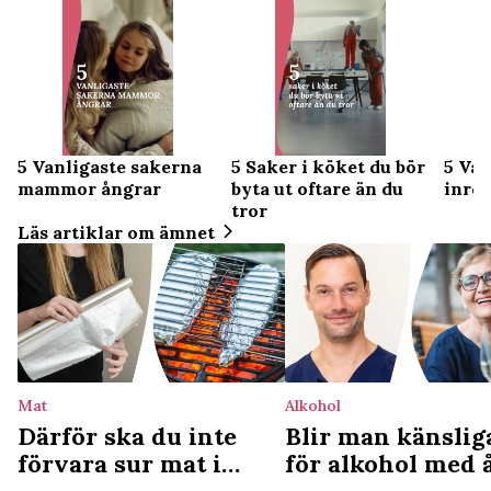
5 Vanligaste sakerna
5 Saker i köket du bör
5 Van
mammor ångrar
byta ut oftare än du
inre
tror
Läs artiklar om ämnet
Mat
Alkohol
Därför ska du inte
Blir man känslig
förvara sur mat i
för alkohol med 