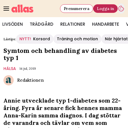
Prenumerera
Logga in
LIVSÖDEN
TRÄDGÅRD
RELATIONER
HANDARBETE
NYTT!
Korsord
Träning och motion
När hjärtat
Lästips:
Symtom och behandling av diabetes
typ 1
HÄLSA
14 jul, 2019
Redaktionen
Annie utvecklade typ 1-diabetes som 22-
åring. Fyra år senare fick hennes mamma
Anna-Karin samma diagnos. I dag stöttar
de varandra och tävlar om vem som