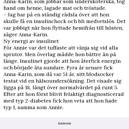
Anna-Karin, som jobbar som undersköterska, tog
hand om henne, lagade mat och tröstade.
– Jag bar på en ständig rädsla över att hon
skulle få en insulinchock och bli medvetslös. Det
var jobbigt när hon flyttade hemifrån till hösten,
säger Anna-Karin.
Ny energi av insulinet
För Annie var det tuffaste att vänja sig vid alla
sprutor. Men överlag mådde hon bättre än på
länge. Insulinet gjorde att hon återfick energin
och började äta sundare. Fyra år senare fick
Anna-Karin, som då var 51 år, sitt blodsocker
testat vid en hälsoundersökning. Det visade sig
ligga på 18, långt över normalvärdet på runt 5.
Efter att hon först blivit felaktigt diagnosticerad
med typ 2-diabetes fick hon veta att hon hade
typ 1, samma som Annie.
Annons