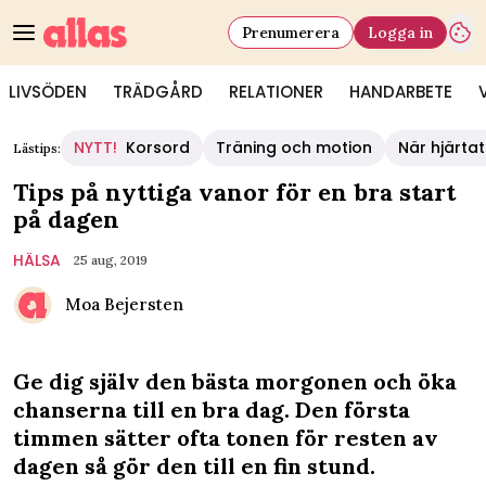
Prenumerera
Logga in
LIVSÖDEN
TRÄDGÅRD
RELATIONER
HANDARBETE
NYTT!
Korsord
Träning och motion
När hjärtat
Lästips:
Tips på nyttiga vanor för en bra start
på dagen
HÄLSA
25 aug, 2019
Moa Bejersten
Ge dig själv den bästa morgonen och öka
chanserna till en bra dag. Den första
timmen sätter ofta tonen för resten av
dagen så gör den till en fin stund.