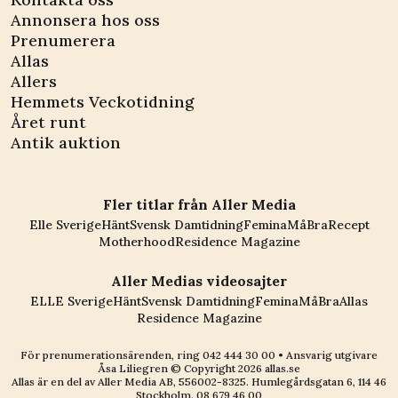
Annonsera hos oss
Prenumerera
Allas
Allers
Hemmets Veckotidning
Året runt
Antik auktion
Fler titlar från Aller Media
Elle Sverige
Hänt
Svensk Damtidning
Femina
MåBra
Recept
Motherhood
Residence Magazine
Aller Medias videosajter
ELLE Sverige
Hänt
Svensk Damtidning
Femina
MåBra
Allas
Residence Magazine
För prenumerationsärenden, ring
042 444 30 00
• Ansvarig utgivare
Åsa Liliegren © Copyright
2026
allas.se
Allas är en del av
Aller Media AB, 556002-8325
. Humlegårdsgatan 6, 114 46
Stockholm.
08 679 46 00