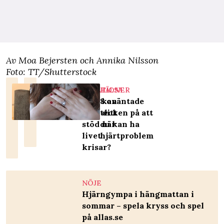
Av Moa Bejersten och Annika Nilsson
Foto: TT/Shutterstock
RELATIONER
HÄLSA
Vem kan
8 oväntade
vara ditt
tecken på att
stöd när
du kan ha
livet
hjärtproblem
krisar?
NÖJE
Hjärngympa i hängmattan i
sommar – spela kryss och spel
på allas.se