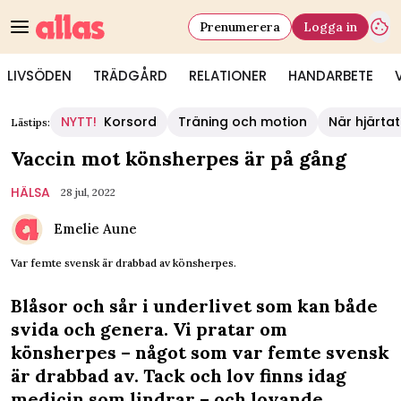
Prenumerera
Logga in
LIVSÖDEN
TRÄDGÅRD
RELATIONER
HANDARBETE
NYTT!
Korsord
Träning och motion
När hjärtat
Lästips:
Vaccin mot könsherpes är på gång
HÄLSA
28 jul, 2022
Emelie Aune
Var femte svensk är drabbad av könsherpes.
Blåsor och sår i underlivet som kan både
svida och genera. Vi pratar om
könsherpes – något som var femte svensk
är drabbad av. Tack och lov finns idag
medicin som lindrar – och lovande