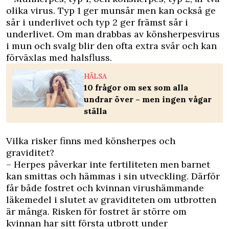
olika virus. Typ 1 ger munsår men kan också ge
sår i underlivet och typ 2 ger främst sår i
underlivet. Om man drabbas av könsherpesvirus
i mun och svalg blir den ofta extra svår och kan
förväxlas med halsfluss.
HÄLSA
10 frågor om sex som alla
undrar över – men ingen vågar
ställa
Vilka risker finns med könsherpes och
graviditet?
– Herpes påverkar inte fertiliteten men barnet
kan smittas och hämmas i sin utveckling. Därför
får både fostret och kvinnan virushämmande
läkemedel i slutet av graviditeten om utbrotten
är många. Risken för fostret är större om
kvinnan har sitt första utbrott under